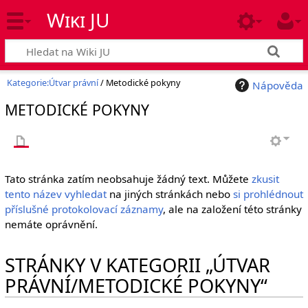
Wiki JU
Kategorie:Útvar právní
/ Metodické pokyny
Nápověda
METODICKÉ POKYNY
Tato stránka zatím neobsahuje žádný text. Můžete
zkusit
tento název vyhledat
na jiných stránkách nebo
si prohlédnout
příslušné protokolovací záznamy
, ale na založení této stránky
nemáte oprávnění.
STRÁNKY V KATEGORII „ÚTVAR
PRÁVNÍ/METODICKÉ POKYNY“