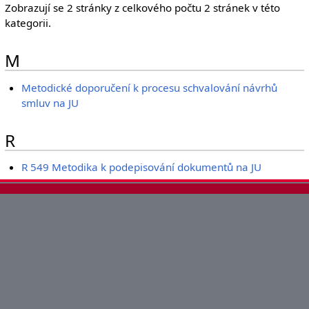
Zobrazují se 2 stránky z celkového počtu 2 stránek v této
kategorii.
M
Metodické doporučení k procesu schvalování návrhů
smluv na JU
R
R 549 Metodika k podepisování dokumentů na JU