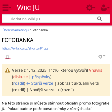
Wiki JU
Útvar marketingu
/ Fotobanka
FOTOBANKA
https://wiki.jcu.cz/shorturl/1gg
Verze z 1. 12. 2025, 11:16, kterou vytvořil
Vhavlis
(
diskuse
|
příspěvky
)
(
rozdíl
)
← Starší verze
| zobrazit aktuální verzi
(rozdíl) | Novější verze → (rozdíl)
Na této stránce si můžete stáhnout oficiální promo fotografie
JU. Pokud budete potřebovat snímky z různých akcí