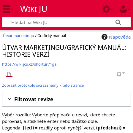
Wiki JU
Útvar marketingu
/ Grafický manuál
Nápověda
ÚTVAR MARKETINGU/GRAFICKÝ MANUÁL:
HISTORIE VERZÍ
https://wiki.jcu.cz/shorturl/1ga
Zobrazit protokolovací záznamy k této stránce
Filtrovat revize
Výběr rozdílu: Vyberte přepínače u revizí, které chcete
porovnat, a stiskněte enter nebo tlačítko dole.
Legenda:
(teď)
= rozdíly oproti nynější verzi,
(předchozí)
=