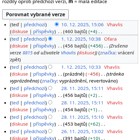
rozdíly oproti předchozí verzi,
m
= malá editace
teď
předchozí
10. 12. 2025, 15:06
Vhavlis
1
diskuse
příspěvky
460 bajtů
+4
B
0
teď
předchozí
1. 12. 2025, 10:38
Ofara
e
.
1
diskuse
příspěvky
456 bajtů
+456
Zrušena
z
verze
8815
od uživatele
Vhavlis
(
diskuse
)
značka
:
vrácení
1
.
s
zpět
2
1
h
teď
předchozí
1. 12. 2025, 10:33
Vhavlis
.
2
r
diskuse
příspěvky
prázdné
−456
stránka
2
.
n
vyprázdněna
značky
:
vyprázdnění
revertováno
0
2
u
teď
předchozí
28. 11. 2025, 15:11
Vhavlis
2
0
t
2
diskuse
příspěvky
456 bajtů
+2
5
2
í
B
8
teď
předchozí
28. 11. 2025, 15:11
Vhavlis
5
e
e
.
diskuse
příspěvky
454 bajtů
+1
d
z
B
1
teď
předchozí
28. 11. 2025, 15:10
Vhavlis
i
s
e
1
diskuse
příspěvky
453 bajtů
+62
t
h
z
B
.
teď
předchozí
26. 11. 2025, 13:02
Vhavlis
a
r
s
e
2
2
diskuse
příspěvky
391 bajtů
+10