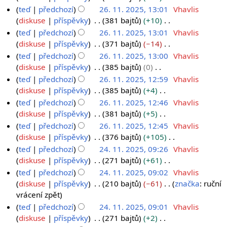
c
n
h
z
B
0
6
teď
předchozí
26. 11. 2025, 13:01
Vhavlis
e
u
r
s
e
2
.
diskuse
příspěvky
381 bajtů
+10
t
n
h
z
B
5
1
teď
předchozí
26. 11. 2025, 13:01
Vhavlis
í
u
r
s
e
1
diskuse
příspěvky
371 bajtů
−14
e
t
n
h
z
B
.
teď
předchozí
26. 11. 2025, 13:00
Vhavlis
d
í
u
r
s
e
2
diskuse
příspěvky
385 bajtů
0
i
e
t
n
h
z
B
0
teď
předchozí
26. 11. 2025, 12:59
Vhavlis
t
d
í
u
r
s
e
2
diskuse
příspěvky
385 bajtů
+4
a
i
e
t
n
h
z
B
5
teď
předchozí
26. 11. 2025, 12:46
Vhavlis
c
t
d
í
u
r
s
e
diskuse
příspěvky
381 bajtů
+5
e
a
i
e
t
n
h
z
B
teď
předchozí
26. 11. 2025, 12:45
Vhavlis
c
t
d
í
u
r
s
e
diskuse
příspěvky
376 bajtů
+105
e
a
i
e
t
n
h
z
B
teď
předchozí
24. 11. 2025, 09:26
Vhavlis
c
t
d
í
u
r
s
e
2
diskuse
příspěvky
271 bajtů
+61
e
a
i
e
t
n
h
z
B
4
teď
předchozí
24. 11. 2025, 09:02
Vhavlis
c
t
d
í
u
r
s
e
.
diskuse
příspěvky
210 bajtů
−61
značka
:
ruční
e
a
i
e
t
n
h
z
B
vrácení zpět
1
c
t
d
í
u
r
s
e
1
teď
předchozí
24. 11. 2025, 09:01
Vhavlis
e
a
i
e
t
n
h
z
diskuse
příspěvky
271 bajtů
+2
.
c
t
d
í
u
r