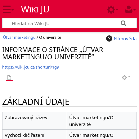
Wiki JU
Útvar marketingu
/ O univerzitě
Nápověda
INFORMACE O STRÁNCE „ÚTVAR
MARKETINGU/O UNIVERZITĚ“
https://wiki.jcu.cz/shorturl/1g9
ZÁKLADNÍ ÚDAJE
Zobrazovaný název
Útvar marketingu/O
univerzitě
Výchozí klíč řazení
Útvar marketingu/O