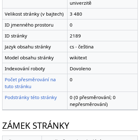
univerzitě
Velikost stránky (v bajtech)
3 480
ID jmenného prostoru
0
ID stránky
2189
Jazyk obsahu stránky
cs - čeština
Model obsahu stránky
wikitext
Indexování roboty
Dovoleno
Počet přesměrování na
0
tuto stránku
Podstránky této stránky
0 (0 přesměrování; 0
nepřesměrování)
ZÁMEK STRÁNKY