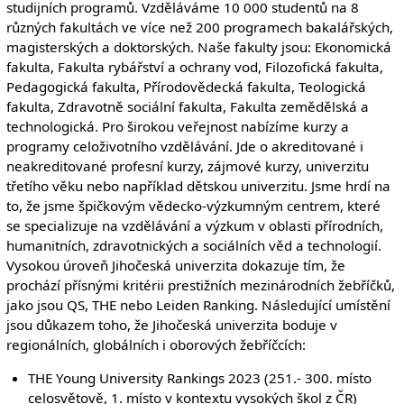
studijních programů. Vzděláváme 10 000 studentů na 8
různých fakultách ve více než 200 programech bakalářských,
magisterských a doktorských. Naše fakulty jsou: Ekonomická
fakulta, Fakulta rybářství a ochrany vod, Filozofická fakulta,
Pedagogická fakulta, Přírodovědecká fakulta, Teologická
fakulta, Zdravotně sociální fakulta, Fakulta zemědělská a
technologická. Pro širokou veřejnost nabízíme kurzy a
programy celoživotního vzdělávání. Jde o akreditované i
neakreditované profesní kurzy, zájmové kurzy, univerzitu
třetího věku nebo například dětskou univerzitu. Jsme hrdí na
to, že jsme špičkovým vědecko-výzkumným centrem, které
se specializuje na vzdělávání a výzkum v oblasti přírodních,
humanitních, zdravotnických a sociálních věd a technologií.
Vysokou úroveň Jihočeská univerzita dokazuje tím, že
prochází přísnými kritérii prestižních mezinárodních žebříčků,
jako jsou QS, THE nebo Leiden Ranking. Následující umístění
jsou důkazem toho, že Jihočeská univerzita boduje v
regionálních, globálních i oborových žebříčcích:
THE Young University Rankings 2023 (251.- 300. místo
celosvětově, 1. místo v kontextu vysokých škol z ČR)