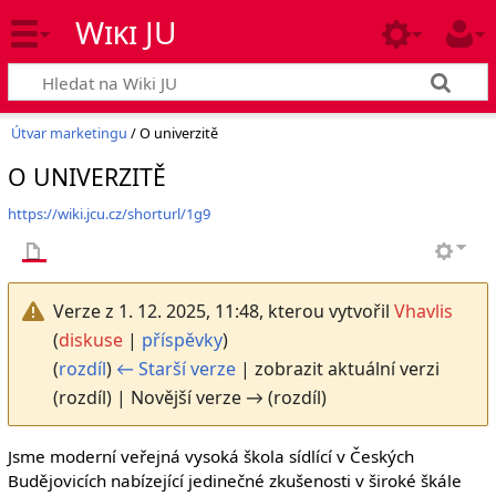
Wiki JU
Útvar marketingu
/ O univerzitě
O UNIVERZITĚ
https://wiki.jcu.cz/shorturl/1g9
Verze z 1. 12. 2025, 11:48, kterou vytvořil
Vhavlis
(
diskuse
|
příspěvky
)
(
rozdíl
)
← Starší verze
| zobrazit aktuální verzi
(rozdíl) | Novější verze → (rozdíl)
Jsme moderní veřejná vysoká škola sídlící v Českých
Budějovicích nabízející jedinečné zkušenosti v široké škále