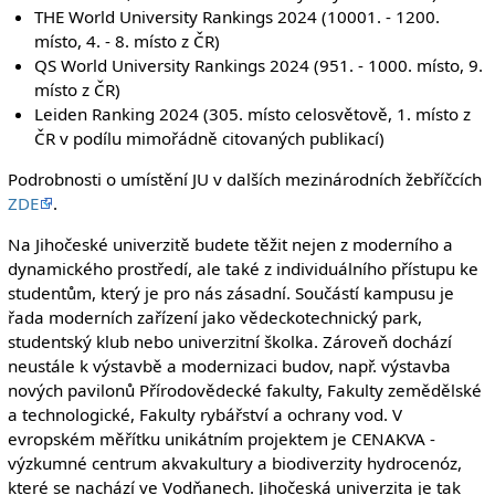
THE World University Rankings 2024 (10001. - 1200.
místo, 4. - 8. místo z ČR)
QS World University Rankings 2024 (951. - 1000. místo, 9.
místo z ČR)
Leiden Ranking 2024 (305. místo celosvětově, 1. místo z
ČR v podílu mimořádně citovaných publikací)
Podrobnosti o umístění JU v dalších mezinárodních žebříčcích
ZDE
.
Na Jihočeské univerzitě budete těžit nejen z moderního a
dynamického prostředí, ale také z individuálního přístupu ke
studentům, který je pro nás zásadní. Součástí kampusu je
řada moderních zařízení jako vědeckotechnický park,
studentský klub nebo univerzitní školka. Zároveň dochází
neustále k výstavbě a modernizaci budov, např. výstavba
nových pavilonů Přírodovědecké fakulty, Fakulty zemědělské
a technologické, Fakulty rybářství a ochrany vod. V
evropském měřítku unikátním projektem je CENAKVA -
výzkumné centrum akvakultury a biodiverzity hydrocenóz,
které se nachází ve Vodňanech. Jihočeská univerzita je tak