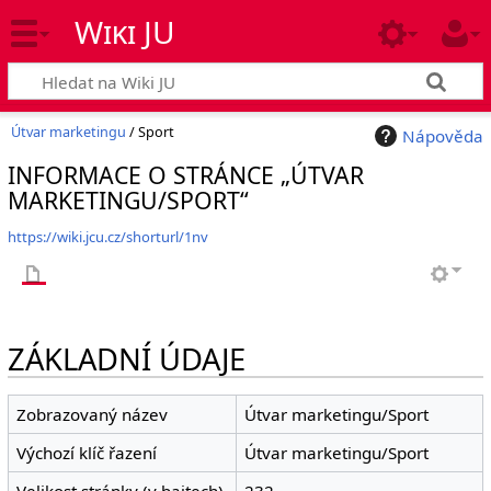
Wiki JU
Útvar marketingu
/ Sport
Nápověda
INFORMACE O STRÁNCE „ÚTVAR
MARKETINGU/SPORT“
https://wiki.jcu.cz/shorturl/1nv
ZÁKLADNÍ ÚDAJE
Zobrazovaný název
Útvar marketingu/Sport
Výchozí klíč řazení
Útvar marketingu/Sport
Velikost stránky (v bajtech)
232