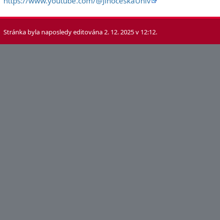
https://www.youtube.com/@JihoceskaUniv
Stránka byla naposledy editována 2. 12. 2025 v 12:12.