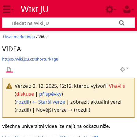
Wiki JU
Útvar marketingu
/ Videa
VIDEA
https://wiki.jcu.cz/shorturl/1g8
Verze z 2. 12. 2025, 12:12, kterou vytvořil
Vhavlis
(
diskuse
|
příspěvky
)
(
rozdíl
)
← Starší verze
| zobrazit aktuální verzi
(rozdíl) | Novější verze → (rozdíl)
Všechna univerzitní videa lze najít na odkazu níže.