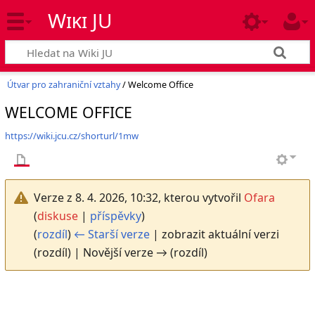
Wiki JU
Útvar pro zahraniční vztahy
/ Welcome Office
WELCOME OFFICE
https://wiki.jcu.cz/shorturl/1mw
Verze z 8. 4. 2026, 10:32, kterou vytvořil
Ofara
(
diskuse
|
příspěvky
)
(
rozdíl
)
← Starší verze
| zobrazit aktuální verzi
(rozdíl) | Novější verze → (rozdíl)