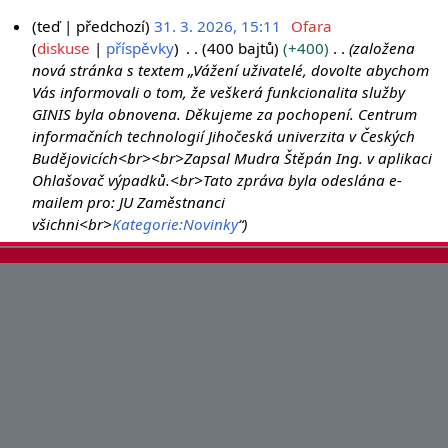
teď
předchozí
31. 3. 2026, 15:11
Ofara
3
diskuse
příspěvky
400 bajtů
+400
založena
nová stránka s textem „Vážení uživatelé, dovolte abychom
1
Vás informovali o tom, že veškerá funkcionalita služby
.
GINIS byla obnovena. Děkujeme za pochopení. Centrum
3
informačních technologií Jihočeská univerzita v Českých
.
Budějovicích<br><br>Zapsal Mudra Štěpán Ing. v aplikaci
2
Ohlašovač výpadků.<br>Tato zpráva byla odeslána e-
0
mailem pro: JU Zaměstnanci
2
všichni<br>
Kategorie:Novinky
“
6