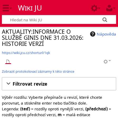
Wiki JU
AKTUALITY:INFORMACE O
Nápověda
SLUŽBĚ GINIS DNE 31.03.2026:
HISTORIE VERZÍ
https://wiki.jcu.cz/shorturl/1qk
Zobrazit protokolovací záznamy k této stránce
Filtrovat revize
Výběr rozdílu: Vyberte přepínače u revizí, které chcete
porovnat, a stiskněte enter nebo tlačítko dole.
Legenda:
(teď)
= rozdíly oproti nynější verzi,
(předchozí)
=
rozdíly oproti předchozí verzi,
m
= malá editace