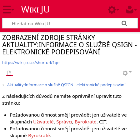
Wiki JU
ZOBRAZENÍ ZDROJE STRÁNKY
AKTUALITY:INFORMACE O SLUŽBĚ QSIGN -
ELEKTRONICKÉ PODEPISOVÁNÍ
https://wiki.jcu.cz/shorturl/1qe
←
Aktuality:Informace o službě QSIGN - elektronické podepisování
Z následujících důvodů nemáte oprávnění upravit tuto
stránku:
Požadovanou činnost smějí provádět jen uživatelé ve
skupinách
Uživatelé
,
Správci
,
Byrokraté
, CIT.
Požadovanou činnost smějí provádět jen uživatelé ve
skupině
Byrokraté
.