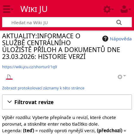
Wiki JU
AKTUALITY:INFORMACE O
Nápověda
SLUŽBĚ CENTRÁLNÍHO
ÚLOŽIŠTĚ PŘÍLOH A DOKUMENTŮ DNE
23.03.2026: HISTORIE VERZÍ
https://wiki.jcu.cz/shorturl/1q9
Zobrazit protokolovací záznamy k této stránce
Filtrovat revize
Výběr rozdílu: Vyberte přepínače u revizí, které chcete
porovnat, a stiskněte enter nebo tlačítko dole.
Legenda:
(teď)
= rozdíly oproti nynější verzi,
(předchozí)
=