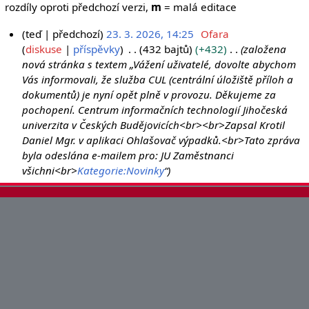
rozdíly oproti předchozí verzi,
m
= malá editace
teď
předchozí
23. 3. 2026, 14:25
Ofara
2
diskuse
příspěvky
432 bajtů
+432
založena
nová stránka s textem „Vážení uživatelé, dovolte abychom
3
Vás informovali, že služba CUL (centrální úložiště příloh a
.
dokumentů) je nyní opět plně v provozu. Děkujeme za
3
pochopení. Centrum informačních technologií Jihočeská
.
univerzita v Českých Budějovicích<br><br>Zapsal Krotil
2
Daniel Mgr. v aplikaci Ohlašovač výpadků.<br>Tato zpráva
0
byla odeslána e-mailem pro: JU Zaměstnanci
2
všichni<br>
Kategorie:Novinky
“
6