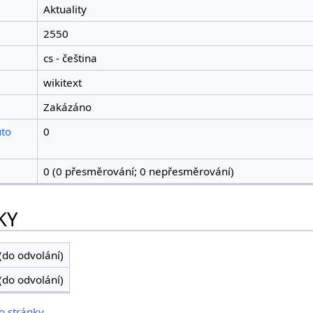
Aktuality
2550
cs - čeština
wikitext
Zakázáno
uto
0
0 (0 přesměrování; 0 nepřesměrování)
KY
(do odvolání)
(do odvolání)
o stránky.