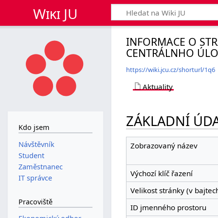
Wiki JU
INFORMACE O STR
CENTRÁLNHO ÚLOŽ
https://wiki.jcu.cz/shorturl/1q6
Aktuality
ZÁKLADNÍ ÚDA
Kdo jsem
Návštěvník
Zobrazovaný název
Student
Zaměstnanec
Výchozí klíč řazení
IT správce
Velikost stránky (v bajtec
Pracoviště
ID jmenného prostoru