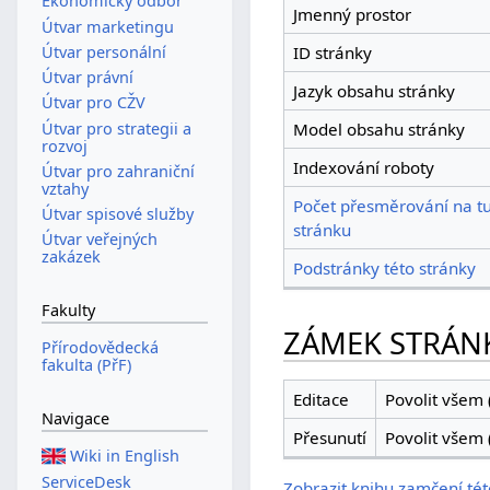
Ekonomický odbor
Jmenný prostor
Útvar marketingu
Útvar personální
ID stránky
Útvar právní
Jazyk obsahu stránky
Útvar pro CŽV
Útvar pro strategii a
Model obsahu stránky
rozvoj
Indexování roboty
Útvar pro zahraniční
vztahy
Počet přesměrování na t
Útvar spisové služby
stránku
Útvar veřejných
zakázek
Podstránky této stránky
Fakulty
ZÁMEK STRÁN
Přírodovědecká
fakulta (PřF)
Editace
Povolit všem 
Navigace
Přesunutí
Povolit všem 
Wiki in English
ServiceDesk
Zobrazit knihu zamčení tét