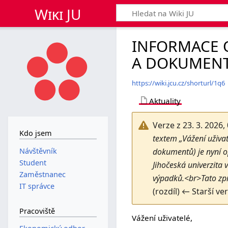
Wiki JU
INFORMACE 
A DOKUMENT
https://wiki.jcu.cz/shorturl/1q6
Aktuality
Verze z 23. 3. 2026,
Kdo jsem
textem „Vážení uživat
Návštěvník
dokumentů) je nyní o
Student
Jihočeská univerzita 
Zaměstnanec
výpadků.<br>Tato zp
IT správce
(rozdíl) ← Starší ve
Pracoviště
Vážení uživatelé,