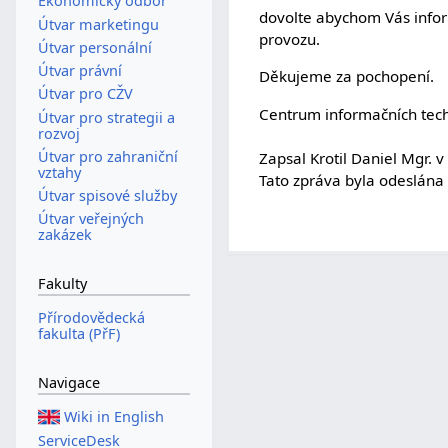
Ekonomický odbor
dovolte abychom Vás inform
Útvar marketingu
provozu.
Útvar personální
Útvar právní
Děkujeme za pochopení.
Útvar pro CŽV
Centrum informačních techn
Útvar pro strategii a
rozvoj
Útvar pro zahraniční
Zapsal Krotil Daniel Mgr. 
vztahy
Tato zpráva byla odeslána
Útvar spisové služby
Útvar veřejných
zakázek
Fakulty
Přírodovědecká
fakulta (PřF)
Navigace
Wiki in English
ServiceDesk