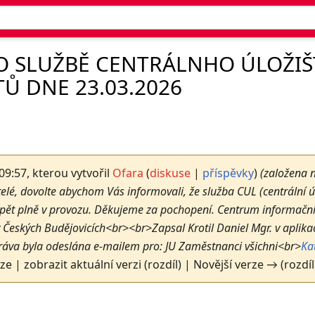
O SLUŽBĚ CENTRÁLNHO ÚLOŽIŠ
Ů DNE 23.03.2026
 09:57, kterou vytvořil
Ofara
(
diskuse
|
příspěvky
)
(založena 
elé, dovolte abychom Vás informovali, že služba CUL (centrální úl
pět plně v provozu. Děkujeme za pochopení. Centrum informační
v Českých Budějovicích<br><br>Zapsal Krotil Daniel Mgr. v aplik
ráva byla odeslána e-mailem pro: JU Zaměstnanci všichni<br>
Ka
rze | zobrazit aktuální verzi (rozdíl) | Novější verze → (rozdíl