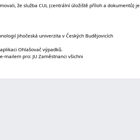
ovali, že služba CUL (centrální úložiště příloh a dokumentů) je
ologií Jihočeská univerzita v Českých Budějovicích
v aplikaci Ohlašovač výpadků.
 e-mailem pro: JU Zaměstnanci všichni