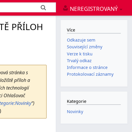
NEREGISTROVANÝ
TĚ PŘÍLOH
Více
Odkazuje sem
Související změny
Verze k tisku
Trvalý odkaz
Informace o stránce
nová stránka s
Protokolovací záznamy
ožiště příloh a
ch technologií
aci Ohlašovač
Kategorie
tegorie:Novinky
“)
)
Novinky