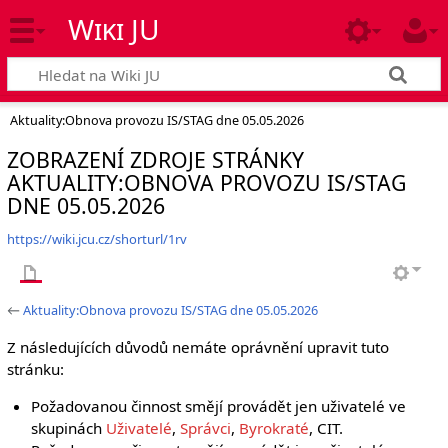
Wiki JU
Aktuality:Obnova provozu IS/STAG dne 05.05.2026
ZOBRAZENÍ ZDROJE STRÁNKY
AKTUALITY:OBNOVA PROVOZU IS/STAG
DNE 05.05.2026
https://wiki.jcu.cz/shorturl/1rv
←
Aktuality:Obnova provozu IS/STAG dne 05.05.2026
Z následujících důvodů nemáte oprávnění upravit tuto
stránku:
Požadovanou činnost smějí provádět jen uživatelé ve
skupinách
Uživatelé
,
Správci
,
Byrokraté
, CIT.