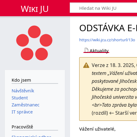
Wiki JU
ODSTÁVKA E-
https://wiki.jcu.cz/shorturl/13o
Aktuality
Verze z 18. 3. 2025,
textem „Vážení uživa
Kdo jsem
poskytované Jihočesk
Děkujeme za pochope
Návštěvník
Jihočeská univerzita
Student
<br>Tato zpráva byl
Zaměstnanec
IT správce
(rozdíl) ← Starší ve
Pracoviště
Vážení uživatelé,