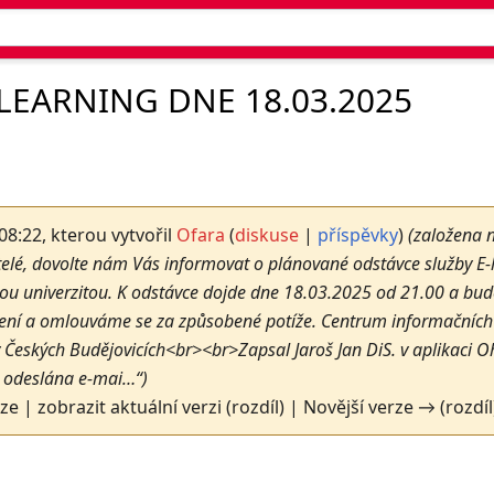
LEARNING DNE 18.03.2025
 08:22, kterou vytvořil
Ofara
(
diskuse
|
příspěvky
)
(založena 
telé, dovolte nám Vás informovat o plánované odstávce služby E-
ou univerzitou. K odstávce dojde dne 18.03.2025 od 21.00 a bude
ní a omlouváme se za způsobené potíže. Centrum informačních 
 v Českých Budějovicích<br><br>Zapsal Jaroš Jan DiS. v aplikaci 
a odeslána e-mai…“)
rze | zobrazit aktuální verzi (rozdíl) | Novější verze → (rozdíl