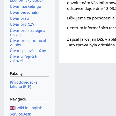
Ekonomický odbor
dovolte nám Vás informova
Útvar marketingu
odstávce dojde dne 18.03.
Útvar personální
Děkujeme za pochopení a 
Útvar právní
Útvar pro CŽV
Centrum informačních techn
Útvar pro strategii a
rozvoj
Zapsal Jaroš Jan DiS. v ap
Útvar pro zahraniční
Tato zpráva byla odeslána
vztahy
Útvar spisové služby
Útvar veřejných
zakázek
Fakulty
Přírodovědecká
fakulta (PřF)
Navigace
Wiki in English
ServiceDesk