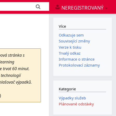
NEREGISTROVANÝ
Více
Odkazuje sem
Související změny
Verze k tisku
Trvalý odkaz
nová stránka s
Informace o stránce
learning
Protokolovací záznamy
 trvat 60 minut.
technologií
Ohlašovač výpadků.
Kategorie
)
Výpadky služeb
Plánované odstávky