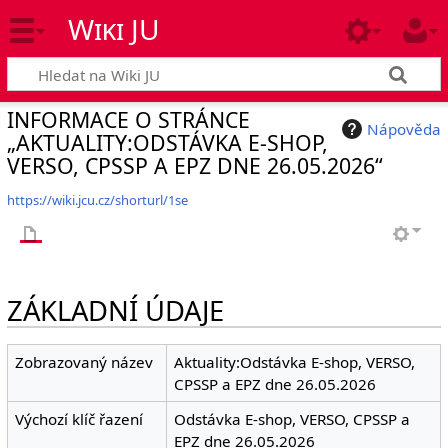
Wiki JU
INFORMACE O STRÁNCE
Nápověda
„AKTUALITY:ODSTÁVKA E-SHOP,
VERSO, CPSSP A EPZ DNE 26.05.2026“
https://wiki.jcu.cz/shorturl/1se
ZÁKLADNÍ ÚDAJE
Zobrazovaný název
Aktuality:Odstávka E-shop, VERSO,
CPSSP a EPZ dne 26.05.2026
Výchozí klíč řazení
Odstávka E-shop, VERSO, CPSSP a
EPZ dne 26.05.2026