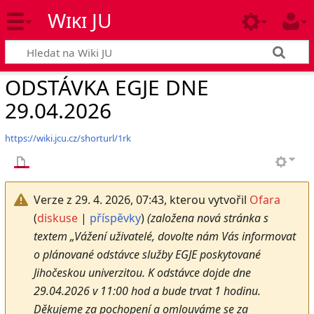
Wiki JU
ODSTÁVKA EGJE DNE
29.04.2026
https://wiki.jcu.cz/shorturl/1rk
Verze z 29. 4. 2026, 07:43, kterou vytvořil
Ofara
(
diskuse
|
příspěvky
)
(založena nová stránka s
textem „Vážení uživatelé, dovolte nám Vás informovat
o plánované odstávce služby EGJE poskytované
Jihočeskou univerzitou. K odstávce dojde dne
29.04.2026 v 11:00 hod a bude trvat 1 hodinu.
Děkujeme za pochopení a omlouváme se za