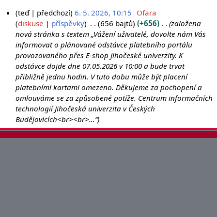
teď
předchozí
6. 5. 2026, 10:15
Ofara
6
diskuse
příspěvky
656 bajtů
+656
založena
nová stránka s textem „Vážení uživatelé, dovolte nám Vás
.
informovat o plánované odstávce platebního portálu
5
provozovaného přes E-shop Jihočeské univerzity. K
.
odstávce dojde dne 07.05.2026 v 10:00 a bude trvat
2
přibližně jednu hodin. V tuto dobu může být placení
0
platebními kartami omezeno. Děkujeme za pochopení a
2
omlouváme se za způsobené potíže. Centrum informačních
6
technologií Jihočeská univerzita v Českých
Budějovicích<br><br>…“