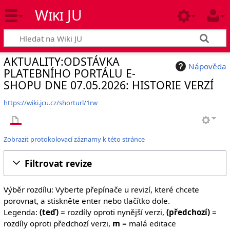
Wiki JU
AKTUALITY:ODSTÁVKA
Nápověda
PLATEBNÍHO PORTÁLU E-
SHOPU DNE 07.05.2026: HISTORIE VERZÍ
https://wiki.jcu.cz/shorturl/1rw
Zobrazit protokolovací záznamy k této stránce
Filtrovat revize
Výběr rozdílu: Vyberte přepínače u revizí, které chcete
porovnat, a stiskněte enter nebo tlačítko dole.
Legenda:
(teď)
= rozdíly oproti nynější verzi,
(předchozí)
=
rozdíly oproti předchozí verzi,
m
= malá editace