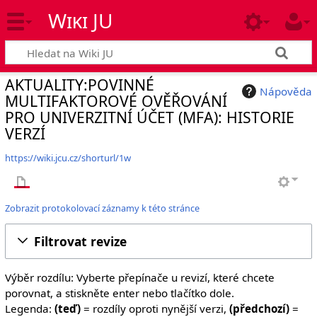
Wiki JU
AKTUALITY:POVINNÉ
Nápověda
MULTIFAKTOROVÉ OVĚŘOVÁNÍ
PRO UNIVERZITNÍ ÚČET (MFA): HISTORIE
VERZÍ
https://wiki.jcu.cz/shorturl/1w
Zobrazit protokolovací záznamy k této stránce
Filtrovat revize
Výběr rozdílu: Vyberte přepínače u revizí, které chcete
porovnat, a stiskněte enter nebo tlačítko dole.
Legenda:
(teď)
= rozdíly oproti nynější verzi,
(předchozí)
=