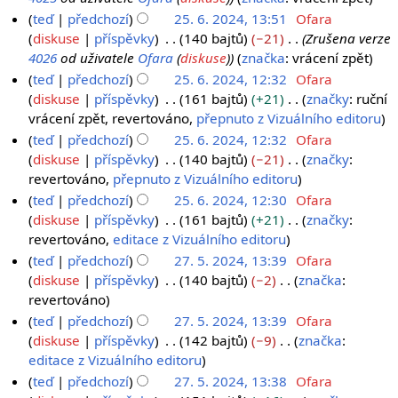
c
i
teď
předchozí
25. 6. 2024, 13:51
Ofara
e
t
diskuse
příspěvky
140 bajtů
−21
Zrušena verze
a
4026
od uživatele
Ofara
(
diskuse
)
značka
:
vrácení zpět
c
teď
předchozí
25. 6. 2024, 12:32
Ofara
e
diskuse
příspěvky
161 bajtů
+21
značky
:
ruční
B
vrácení zpět
revertováno
přepnuto z Vizuálního editoru
e
teď
předchozí
25. 6. 2024, 12:32
Ofara
z
diskuse
příspěvky
140 bajtů
−21
značky
:
s
B
revertováno
přepnuto z Vizuálního editoru
h
e
teď
předchozí
25. 6. 2024, 12:30
Ofara
r
z
diskuse
příspěvky
161 bajtů
+21
značky
:
n
s
B
revertováno
editace z Vizuálního editoru
u
h
e
teď
předchozí
27. 5. 2024, 13:39
Ofara
t
r
z
2
diskuse
příspěvky
140 bajtů
−2
značka
:
í
n
s
B
revertováno
7
e
u
h
e
.
teď
předchozí
27. 5. 2024, 13:39
Ofara
d
t
r
z
diskuse
příspěvky
142 bajtů
−9
značka
:
5
i
í
n
s
B
editace z Vizuálního editoru
.
t
e
u
h
e
teď
předchozí
27. 5. 2024, 13:38
Ofara
2
a
d
t
r