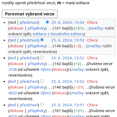
rozdíly oproti předchozí verzi,
m
= malá editace
teď
předchozí
25. 6. 2024, 13:53
Ofara
2
diskuse
příspěvky
161 bajtů
+21
značky
:
ruční
B
vrácení zpět
editace z Vizuálního editoru
5
e
.
teď
předchozí
25. 6. 2024, 13:53
Ofara
z
diskuse
příspěvky
140 bajtů
−2
značky
:
ruční
6
s
B
vrácení zpět
revertováno
.
h
e
teď
předchozí
25. 6. 2024, 13:52
Ofara
2
r
z
diskuse
příspěvky
142 bajtů
+2
Zrušena verze
0
n
s
3736
od uživatele
Ofara
(
diskuse
)
značky
:
vrácení zpět
2
u
h
revertováno
4
t
r
teď
předchozí
25. 6. 2024, 13:52
Ofara
í
n
diskuse
příspěvky
140 bajtů
−21
Zrušena verze
e
u
4023
od uživatele
Ofara
(
diskuse
)
značky
:
vrácení zpět
d
t
revertováno
i
í
teď
předchozí
25. 6. 2024, 13:51
Ofara
t
e
diskuse
příspěvky
161 bajtů
+21
Zrušena verze
a
d
4025
od uživatele
Ofara
(
diskuse
)
značka
:
vrácení zpět