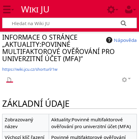
Wiki JU
INFORMACE O STRÁNCE
Nápověda
„AKTUALITY:POVINNÉ
MULTIFAKTOROVÉ OVĚŘOVÁNÍ PRO
UNIVERZITNÍ ÚČET (MFA)“
https://wiki.jcu.cz/shorturl/1w
ZÁKLADNÍ ÚDAJE
Zobrazovaný
Aktuality:Povinné multifaktorové
název
ověřování pro univerzitní účet (MFA)
Výchozí klíč řazení
Povinné multifaktorové ověřování