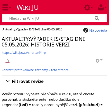
Wiki JU
Aktuality:Výpadek IS/STAG dne 05.05.2026
Nápověda
AKTUALITY:VÝPADEK IS/STAG DNE
05.05.2026: HISTORIE VERZÍ
https://wiki.jcu.cz/shorturl/1rp
Zobrazit protokolovací záznamy k této stránce
Filtrovat revize
Výběr rozdílu: Vyberte přepínače u revizí, které chcete
porovnat, a stiskněte enter nebo tlačítko dole.
Legenda:
(teď)
= rozdíly oproti nynější verzi,
(předchozí)
=