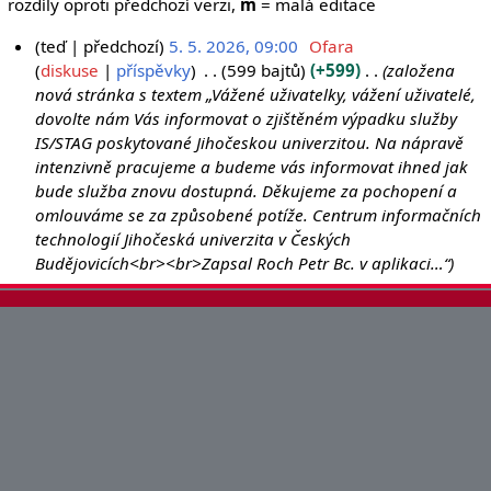
rozdíly oproti předchozí verzi,
m
= malá editace
teď
předchozí
5. 5. 2026, 09:00
Ofara
5
diskuse
příspěvky
599 bajtů
+599
založena
nová stránka s textem „Vážené uživatelky, vážení uživatelé,
.
dovolte nám Vás informovat o zjištěném výpadku služby
5
IS/STAG poskytované Jihočeskou univerzitou. Na nápravě
.
intenzivně pracujeme a budeme vás informovat ihned jak
2
bude služba znovu dostupná. Děkujeme za pochopení a
0
omlouváme se za způsobené potíže. Centrum informačních
2
technologií Jihočeská univerzita v Českých
6
Budějovicích<br><br>Zapsal Roch Petr Bc. v aplikaci…“