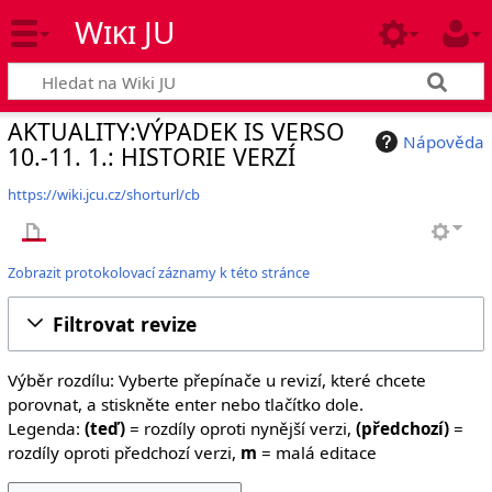
Wiki JU
AKTUALITY:VÝPADEK IS VERSO
Nápověda
10.-11. 1.: HISTORIE VERZÍ
https://wiki.jcu.cz/shorturl/cb
Zobrazit protokolovací záznamy k této stránce
Filtrovat revize
Výběr rozdílu: Vyberte přepínače u revizí, které chcete
porovnat, a stiskněte enter nebo tlačítko dole.
Legenda:
(teď)
= rozdíly oproti nynější verzi,
(předchozí)
=
rozdíly oproti předchozí verzi,
m
= malá editace