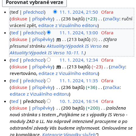
teď
předchozí
11. 1. 2024, 21:50
Ofara
1
diskuse
příspěvky
236 bajtů
+23
značky
:
ruční
B
vrácení zpět
editace z Vizuálního editoru
1
e
.
teď
předchozí
11. 1. 2024, 13:00
Ofara
z
diskuse
příspěvky
m
213 bajtů
0
Ofara
1
s
přesunul stránku
Aktuality:Výpadek IS Verso
na
.
h
Aktuality:Výpadek IS Verso 10.-11. 1.
2
r
teď
předchozí
11. 1. 2024, 12:34
Ofara
0
n
diskuse
příspěvky
m
213 bajtů
−23
značky
:
2
u
B
revertováno
editace z Vizuálního editoru
4
t
e
teď
předchozí
11. 1. 2024, 11:35
Ofara
í
z
diskuse
příspěvky
236 bajtů
+36
značka
:
e
s
B
editace z Vizuálního editoru
d
h
e
teď
předchozí
10. 1. 2024, 16:14
Ofara
i
r
z
1
diskuse
příspěvky
200 bajtů
+200
založena
t
n
s
nová stránka s textem „Potýkáme se s výpadky IS Verso -
0
a
u
h
moduly ZAD a LL. Na nápravě intenzivně pracujeme a po
.
c
t
r
odstranění závady Vás budeme informovat. Omlouváme se
1
e
í
n
za komplikace.
Kategorie:Výpadky služeb
“