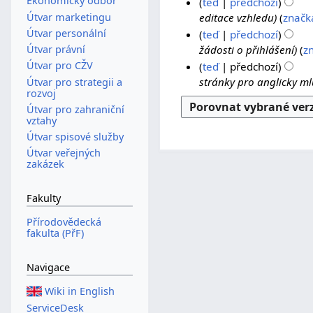
8
.
Ekonomický odbor
teď
předchozí
s
.
1
Útvar marketingu
editace vzhledu
značk
h
2
.
Útvar personální
teď
předchozí
r
0
2
žádosti o přihlášení
z
Útvar právní
n
2
0
Útvar pro CŽV
teď
předchozí
u
5
2
stránky pro anglicky m
Útvar pro strategii a
t
rozvoj
5
í
Útvar pro zahraniční
vztahy
e
d
Útvar spisové služby
i
Útvar veřejných
zakázek
t
a
Fakulty
c
e
Přírodovědecká
fakulta (PřF)
Navigace
Wiki in English
ServiceDesk