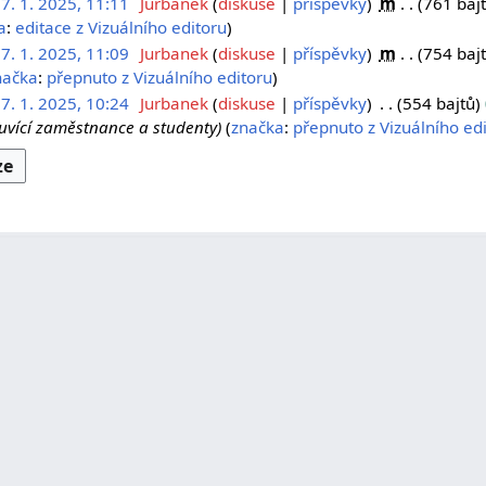
7. 1. 2025, 11:11
Jurbanek
diskuse
příspěvky
m
761 baj
a
:
editace z Vizuálního editoru
7. 1. 2025, 11:09
Jurbanek
diskuse
příspěvky
m
754 baj
načka
:
přepnuto z Vizuálního editoru
7. 1. 2025, 10:24
Jurbanek
diskuse
příspěvky
554 bajtů
luvící zaměstnance a studenty
značka
:
přepnuto z Vizuálního ed