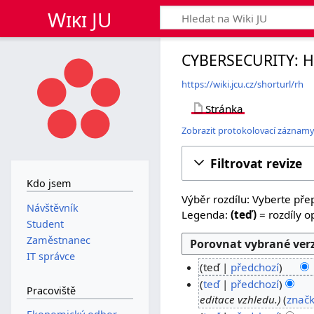
Wiki JU
CYBERSECURITY: H
https://wiki.jcu.cz/shorturl/rh
Stránka
Zobrazit protokolovací záznamy
Filtrovat revize
Kdo jsem
Výběr rozdílu: Vyberte přep
Návštěvník
Legenda:
(teď)
= rozdíly op
Student
Zaměstnanec
IT správce
teď
předchozí
B
8
teď
předchozí
Pracoviště
e
.
7
editace vzhledu.
znač
z