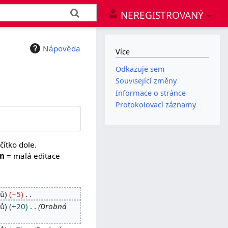
NEREGISTROVANÝ
Nápověda
Více
Odkazuje sem
Související změny
Informace o stránce
Protokolovací záznamy
čítko dole.
m
= malá editace
tů
−5
tů
+20
Drobná