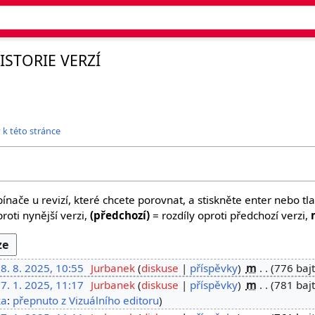
ISTORIE VERZÍ
 k této stránce
ínače u revizí, které chcete porovnat, a stiskněte enter nebo tla
roti nynější verzi,
(předchozí)
= rozdíly oproti předchozí verzi,
8. 8. 2025, 10:55
Jurbanek
diskuse
příspěvky
m
776 baj
7. 1. 2025, 11:17
Jurbanek
diskuse
příspěvky
m
781 baj
ka
:
přepnuto z Vizuálního editoru