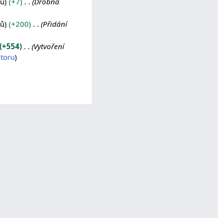
tů
+7
Drobná
tů
+200
Přidání
+554
Vytvoření
itoru