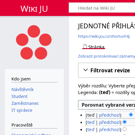
Wiki JU
JEDNOTNÉ PŘIHLÁŠ
https://wiki.jcu.cz/shorturl/4j
Stránka
Zobrazit protokolovací záznamy
Filtrovat revize
Kdo jsem
Výběr rozdílu: Vyberte přep
Návštěvník
Legenda:
(teď)
= rozdíly op
Student
Zaměstnanec
IT správce
teď
předchozí
B
8
teď
předchozí
Pracoviště
e
.
B
8
teď
předchozí
z
e