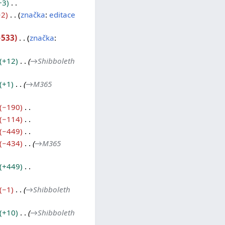
+3
−2
značka
:
editace
−533
značka
:
+12
→
Shibboleth
+1
→
M365
−190
−114
−449
−434
→
M365
+449
−1
→
Shibboleth
+10
→
Shibboleth