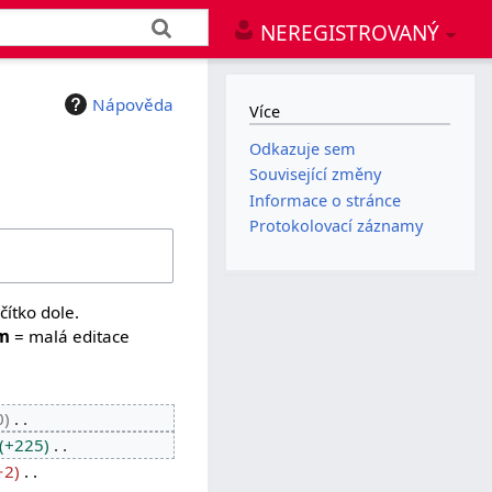
NEREGISTROVANÝ
Nápověda
Více
Odkazuje sem
Související změny
Informace o stránce
Protokolovací záznamy
čítko dole.
m
= malá editace
0
+225
−2