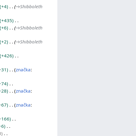
+4
→
Shibboleth
+435
+6
→
Shibboleth
+2
→
Shibboleth
+426
+31
značka
:
+74
+28
značka
:
+67
značka
:
+166
+6
0