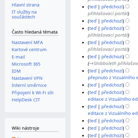
e
í
t
Hlavní strana
teď
předchozí
d
e
í
IT služby na
přihlašovací portál
i
d
e
součástech
teď
předchozí
t
i
d
B
teď
předchozí
a
t
i
Často hledaná témata
e
přihlašovací portál
c
a
t
z
teď
předchozí
e
Nastavení MFA
c
a
s
přihlašovací portál
Kartové centrum
e
c
h
teď
předchozí
E-mail
e
r
→
Shibboleth přihlašov
Microsoft 365
n
teď
předchozí
IDM
u
B
4
přepnuto z Vizuálního 
Nastavení VPN
t
e
.
teď
předchozí
Interní směrnice
í
z
B
6
teď
předchozí
Připojení k Wi-Fi síti
e
s
e
.
B
editace z Vizuálního ed
HelpDesk CIT
d
h
z
e
2
teď
předchozí
i
r
s
z
0
B
editace z Vizuálního ed
t
n
h
s
e
2
teď
předchozí
a
u
r
h
z
4
B
teď
předchozí
Wiki nástroje
c
t
n
r
s
e
B
teď
předchozí
e
í