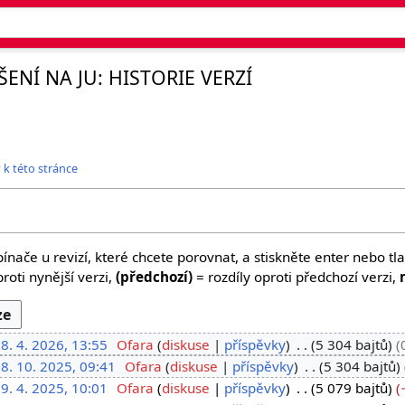
ENÍ NA JU: HISTORIE VERZÍ
 k této stránce
ínače u revizí, které chcete porovnat, a stiskněte enter nebo tla
roti nynější verzi,
(předchozí)
= rozdíly oproti předchozí verzi,
8. 4. 2026, 13:55
Ofara
diskuse
příspěvky
5 304 bajtů
8. 10. 2025, 09:41
Ofara
diskuse
příspěvky
5 304 bajtů
9. 4. 2025, 10:01
Ofara
diskuse
příspěvky
5 079 bajtů