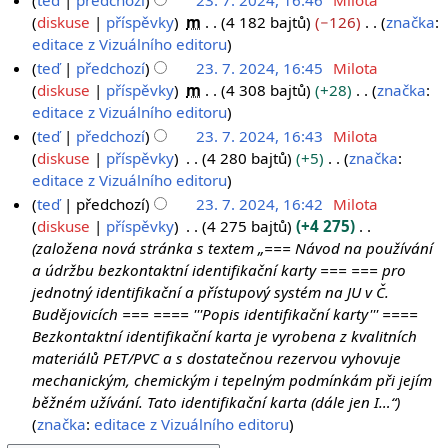
.
teď
předchozí
23. 7. 2024, 16:46
Milota
h
e
diskuse
příspěvky
m
4 182 bajtů
−126
značka
:
2
r
z
B
editace z Vizuálního editoru
0
n
s
e
teď
předchozí
23. 7. 2024, 16:45
Milota
2
u
h
z
diskuse
příspěvky
m
4 308 bajtů
+28
značka
:
4
t
r
s
B
editace z Vizuálního editoru
í
n
h
e
teď
předchozí
23. 7. 2024, 16:43
Milota
e
u
r
z
diskuse
příspěvky
4 280 bajtů
+5
značka
:
d
t
n
s
B
editace z Vizuálního editoru
i
í
u
h
e
teď
předchozí
23. 7. 2024, 16:42
Milota
t
e
t
r
z
diskuse
příspěvky
4 275 bajtů
+4 275
a
d
í
n
s
založena nová stránka s textem „=== Návod na používání
c
i
e
u
h
a údržbu bezkontaktní identifikační karty === === pro
e
t
d
t
r
jednotný identifikační a přístupový systém na JU v Č.
a
i
í
n
Budějovicích === ==== '''Popis identifikační karty''' ====
c
t
e
u
Bezkontaktní identifikační karta je vyrobena z kvalitních
e
a
d
t
materiálů PET/PVC a s dostatečnou rezervou vyhovuje
c
i
í
mechanickým, chemickým i tepelným podmínkám při jejím
e
t
e
běžném užívání. Tato identifikační karta (dále jen I…“
a
d
značka
:
editace z Vizuálního editoru
c
i