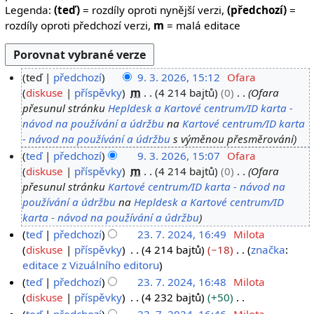
Legenda:
(teď)
= rozdíly oproti nynější verzi,
(předchozí)
=
rozdíly oproti předchozí verzi,
m
= malá editace
teď
předchozí
9. 3. 2026, 15:12
Ofara
9
diskuse
příspěvky
m
4 214 bajtů
0
Ofara
přesunul stránku
Hepldesk a Kartové centrum/ID karta -
.
návod na používání a údržbu
na
Kartové centrum/ID karta
3
- návod na používání a údržbu
s výměnou přesměrování
.
teď
předchozí
9. 3. 2026, 15:07
Ofara
2
diskuse
příspěvky
m
4 214 bajtů
0
Ofara
0
přesunul stránku
Kartové centrum/ID karta - návod na
2
používání a údržbu
na
Hepldesk a Kartové centrum/ID
6
karta - návod na používání a údržbu
teď
předchozí
23. 7. 2024, 16:49
Milota
2
diskuse
příspěvky
4 214 bajtů
−18
značka
:
B
editace z Vizuálního editoru
3
e
.
teď
předchozí
23. 7. 2024, 16:48
Milota
z
diskuse
příspěvky
4 232 bajtů
+50
7
s
B