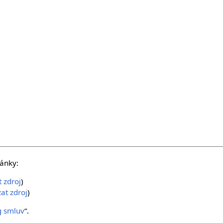
ránky:
 zdroj
)
at zdroj
)
g smluv
“.