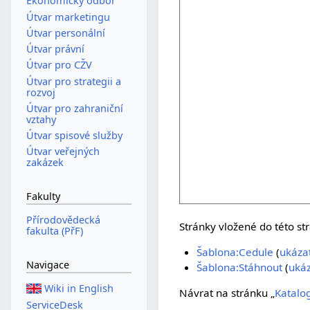
Ekonomický odbor
Útvar marketingu
Útvar personální
Útvar právní
Útvar pro CŽV
Útvar pro strategii a
rozvoj
Útvar pro zahraniční
vztahy
Útvar spisové služby
Útvar veřejných
zakázek
Fakulty
Přírodovědecká
Stránky vložené do této st
fakulta (PřF)
Šablona:Cedule
(
ukázat
Navigace
Šablona:Stáhnout
(
ukáz
Wiki in English
Návrat na stránku „
Katalo
ServiceDesk