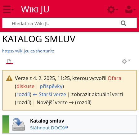
Wiki JU
KATALOG SMLUV
https://wiki.jcu.cz/shorturl/z
Verze z 4. 2. 2025, 11:25, kterou vytvořil
Ofara
(
diskuse
|
příspěvky
)
(
rozdíl
)
← Starší verze
| zobrazit aktuální verzi
(rozdíl) | Novější verze → (rozdíl)
Katalog smluv
Stáhnout DOCX