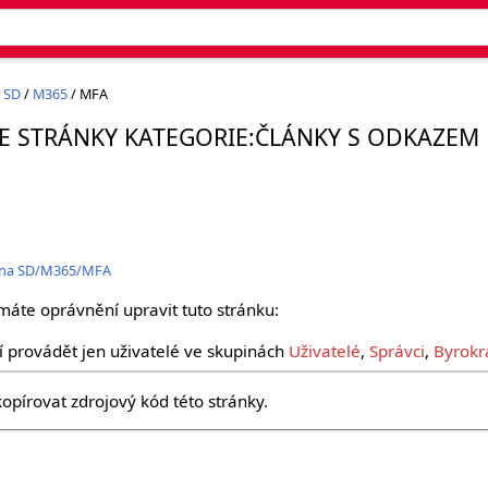
 SD
/
M365
/ MFA
E STRÁNKY KATEGORIE:ČLÁNKY S ODKAZEM
m na SD/M365/MFA
máte oprávnění upravit tuto stránku:
 provádět jen uživatelé ve skupinách
Uživatelé
,
Správci
,
Byrokr
opírovat zdrojový kód této stránky.