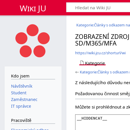
Wiki JU
Kategorie:Články s odkazem na
ZOBRAZENÍ ZDROJ
SD/M365/MFA
https://wiki.jcu.cz/shorturl/wi
Kategorie
←
Kategorie:Články s odkaze
Kdo jsem
Z následujícího důvodu ne
Návštěvník
Student
Požadovanou činnost smějí
Zaměstnanec
IT správce
Můžete si prohlédnout a zk
Pracoviště