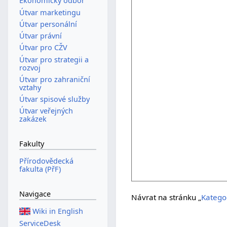
Ekonomický odbor
Útvar marketingu
Útvar personální
Útvar právní
Útvar pro CŽV
Útvar pro strategii a
rozvoj
Útvar pro zahraniční
vztahy
Útvar spisové služby
Útvar veřejných
zakázek
Fakulty
Přírodovědecká
fakulta (PřF)
Navigace
Návrat na stránku „
Katego
Wiki in English
ServiceDesk