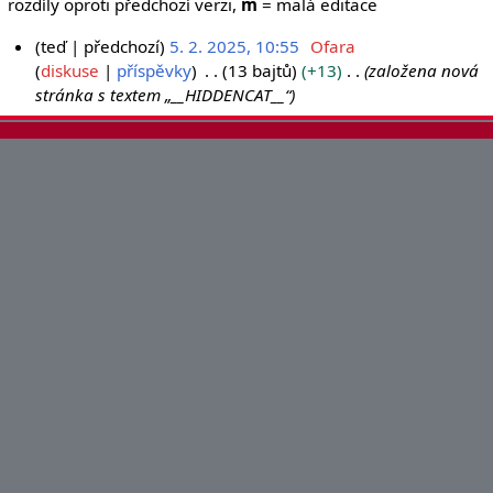
rozdíly oproti předchozí verzi,
m
= malá editace
teď
předchozí
5. 2. 2025, 10:55
Ofara
5
diskuse
příspěvky
13 bajtů
+13
založena nová
stránka s textem „__HIDDENCAT__“
.
2
.
2
0
2
5