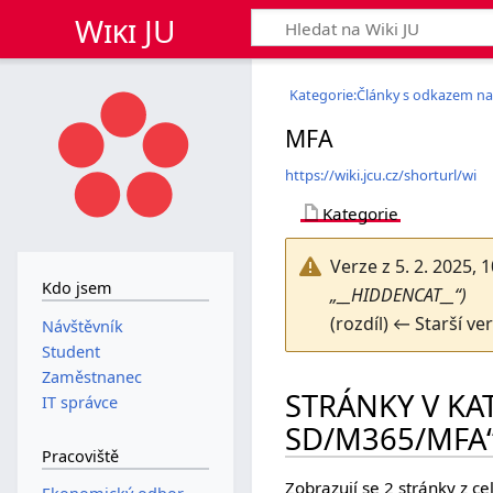
Wiki JU
Kategorie:Články s odkazem na
MFA
https://wiki.jcu.cz/shorturl/wi
Kategorie
Verze z 5. 2. 2025, 
Kdo jsem
„__HIDDENCAT__“)
(rozdíl) ← Starší ve
Návštěvník
Student
Zaměstnanec
STRÁNKY V KA
IT správce
SD/M365/MFA
Pracoviště
Zobrazují se 2 stránky z ce