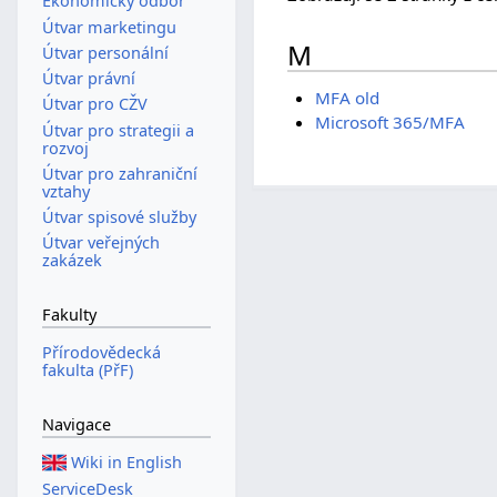
Ekonomický odbor
Útvar marketingu
M
Útvar personální
Útvar právní
MFA old
Útvar pro CŽV
Microsoft 365/MFA
Útvar pro strategii a
rozvoj
Útvar pro zahraniční
vztahy
Útvar spisové služby
Útvar veřejných
zakázek
Fakulty
Přírodovědecká
fakulta (PřF)
Navigace
Wiki in English
ServiceDesk