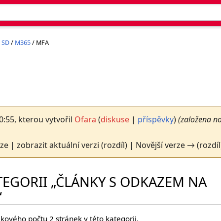
 SD
/
M365
/ MFA
10:55, kterou vytvořil
Ofara
(
diskuse
|
příspěvky
)
(založena n
rze | zobrazit aktuální verzi (rozdíl) | Novější verze → (rozdíl
TEGORII „ČLÁNKY S ODKAZEM NA
“
lkového počtu 2 stránek v této kategorii.