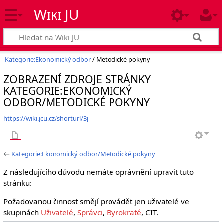
Wiki JU
Kategorie:Ekonomický odbor
/ Metodické pokyny
ZOBRAZENÍ ZDROJE STRÁNKY
KATEGORIE:EKONOMICKÝ
ODBOR/METODICKÉ POKYNY
https://wiki.jcu.cz/shorturl/3j
←
Kategorie:Ekonomický odbor/Metodické pokyny
Z následujícího důvodu nemáte oprávnění upravit tuto
stránku:
Požadovanou činnost smějí provádět jen uživatelé ve
skupinách
Uživatelé
,
Správci
,
Byrokraté
, CIT.