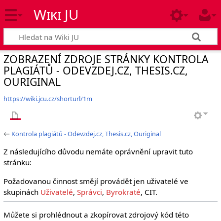
Wiki JU
ZOBRAZENÍ ZDROJE STRÁNKY KONTROLA
PLAGIÁTŮ - ODEVZDEJ.CZ, THESIS.CZ,
OURIGINAL
https://wiki.jcu.cz/shorturl/1m
←
Kontrola plagiátů - Odevzdej.cz, Thesis.cz, Ouriginal
Z následujícího důvodu nemáte oprávnění upravit tuto
stránku:
Požadovanou činnost smějí provádět jen uživatelé ve
skupinách
Uživatelé
,
Správci
,
Byrokraté
, CIT.
Můžete si prohlédnout a zkopírovat zdrojový kód této