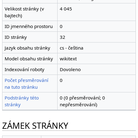
Velikost stránky (v
4 045
bajtech)
ID jmenného prostoru
0
ID stránky
32
Jazyk obsahu stránky
cs - čeština
Model obsahu stránky
wikitext
Indexování roboty
Dovoleno
Počet přesměrování
0
na tuto stránku
Podstránky této
0 (0 přesměrování; 0
stránky
nepřesměrování)
ZÁMEK STRÁNKY