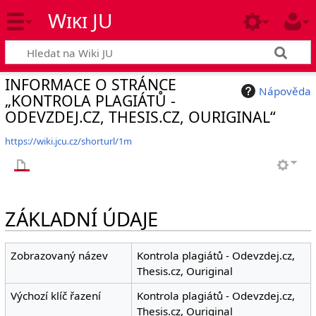
Wiki JU
INFORMACE O STRÁNCE
Nápověda
„KONTROLA PLAGIÁTŮ -
ODEVZDEJ.CZ, THESIS.CZ, OURIGINAL“
https://wiki.jcu.cz/shorturl/1m
ZÁKLADNÍ ÚDAJE
Zobrazovaný název
Kontrola plagiátů - Odevzdej.cz,
Thesis.cz, Ouriginal
Výchozí klíč řazení
Kontrola plagiátů - Odevzdej.cz,
Thesis.cz, Ouriginal