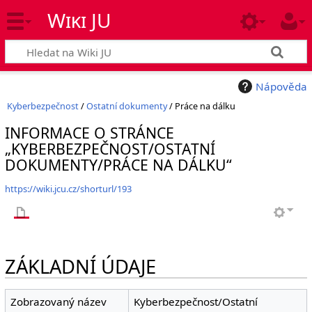
Wiki JU
Nápověda
Kyberbezpečnost
/
Ostatní dokumenty
/ Práce na dálku
INFORMACE O STRÁNCE
„KYBERBEZPEČNOST/OSTATNÍ
DOKUMENTY/PRÁCE NA DÁLKU“
https://wiki.jcu.cz/shorturl/193
ZÁKLADNÍ ÚDAJE
Zobrazovaný název
Kyberbezpečnost/Ostatní