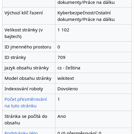
dokumenty/Práce na dálku
Výchozí klíč řazení
Kyberbezpečnost/Ostatní
dokumenty/Práce na dálku
Velikost stránky (v
1 102
bajtech)
ID jmenného prostoru
0
ID stránky
709
Jazyk obsahu stránky
cs - čeština
Model obsahu stránky
wikitext
Indexování roboty
Dovoleno
Počet přesměrování
1
na tuto stránku
Stránka se počítá do
Ano
obsahu
Podstránky této
0 (0 přesměrování; 0