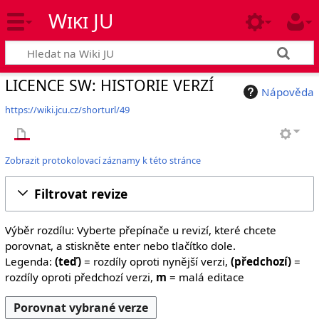
Wiki JU
LICENCE SW: HISTORIE VERZÍ
Nápověda
https://wiki.jcu.cz/shorturl/49
Zobrazit protokolovací záznamy k této stránce
Filtrovat revize
Výběr rozdílu: Vyberte přepínače u revizí, které chcete
porovnat, a stiskněte enter nebo tlačítko dole.
Legenda:
(teď)
= rozdíly oproti nynější verzi,
(předchozí)
=
rozdíly oproti předchozí verzi,
m
= malá editace