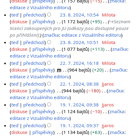
1
diskuse
příspěvky
1 157 bajtů
−15
značka
:
0
2
e
a
i
e
r
z
B
editace z Vizuálního editoru
1
2
5
c
t
d
n
s
e
.
teď
předchozí
23. 8. 2024, 10:54
Milota
5
e
a
i
u
h
z
2
diskuse
příspěvky
1 172 bajtů
+95
→
Seznam
2
c
t
t
r
s
licencí zakoupených pro JU (odkazy jsou dostupné pouze
3
0
e
a
í
n
h
po přihlášení):
značka
:
editace z Vizuálního editoru
.
2
c
e
u
r
teď
předchozí
23. 8. 2024, 10:51
Milota
8
4
e
d
t
n
diskuse
příspěvky
1 077 bajtů
+113
značka
:
.
i
í
u
B
editace z Vizuálního editoru
2
t
e
t
e
teď
předchozí
22. 7. 2024, 16:18
Milota
0
a
d
í
z
2
diskuse
příspěvky
m
964 bajtů
+20
značka
:
2
c
i
e
s
B
editace z Vizuálního editoru
2
4
e
t
d
h
e
.
teď
předchozí
22. 1. 2024, 08:38
Jjaros
a
i
r
z
2
diskuse
příspěvky
944 bajtů
−180
značka
:
7
c
t
n
s
B
editace z Vizuálního editoru
2
.
e
a
u
h
e
.
teď
předchozí
19. 1. 2024, 09:38
Jjaros
2
c
t
r
z
1
diskuse
příspěvky
1 124 bajtů
−10
značka
:
1
0
e
í
n
s
B
editace z Vizuálního editoru
9
.
2
e
u
h
e
.
teď
předchozí
19. 1. 2024, 09:37
Jjaros
2
4
d
t
r
z
diskuse
příspěvky
1 134 bajtů
+63
značka
:
1
0
i
í