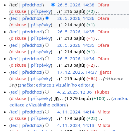
teď
předchozí
26. 5. 2026, 14:38
Ofara
2
diskuse
příspěvky
1 216 bajtů
+2
B
6
teď
předchozí
26. 5. 2026, 14:36
Ofara
e
.
diskuse
příspěvky
1 214 bajtů
+1
z
B
5
teď
předchozí
26. 5. 2026, 14:35
Ofara
s
e
.
diskuse
příspěvky
1 213 bajtů
−1
h
z
B
2
teď
předchozí
26. 5. 2026, 14:35
Ofara
r
s
e
0
diskuse
příspěvky
1 214 bajtů
+1
n
h
z
B
2
teď
předchozí
26. 5. 2026, 14:34
Ofara
u
r
s
e
6
diskuse
příspěvky
1 213 bajtů
−2
t
n
h
z
B
teď
předchozí
17. 12. 2025, 14:37
Jjaros
í
u
r
s
e
1
diskuse
příspěvky
1 215 bajtů
−64
→
Licence
e
t
n
h
z
SW
značka
:
editace z Vizuálního editoru
7
d
í
u
r
s
.
teď
předchozí
4. 2. 2025, 12:36
Fkubes
i
e
t
n
h
4
diskuse
příspěvky
m
1 279 bajtů
+100
značka
:
1
t
d
í
u
r
B
editace z Vizuálního editoru
.
2
a
i
e
t
n
e
2
teď
předchozí
4. 11. 2024, 14:14
Milota
.
c
t
d
í
u
z
4
diskuse
příspěvky
1 179 bajtů
+22
.
2
e
a
i
e
t
s
B
.
2
teď
předchozí
4. 11. 2024, 14:13
Milota
0
c
t
d
í
h
e