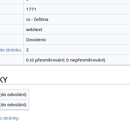
1771
cs - čeština
wikitext
Dovoleno
to stránku
2
0 (0 přesměrování; 0 nepřesměrování)
KY
(do odvolání)
(do odvolání)
o stránky.