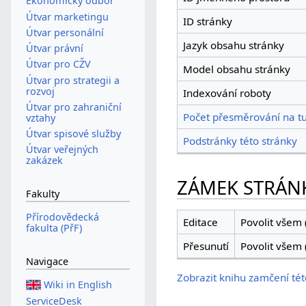
Ekonomický odbor
Útvar marketingu
ID stránky
Útvar personální
Jazyk obsahu stránky
Útvar právní
Útvar pro CŽV
Model obsahu stránky
Útvar pro strategii a
rozvoj
Indexování roboty
Útvar pro zahraniční
Počet přesměrování na tu
vztahy
Útvar spisové služby
Podstránky této stránky
Útvar veřejných
zakázek
ZÁMEK STRÁN
Fakulty
Přírodovědecká
Editace
Povolit všem 
fakulta (PřF)
Přesunutí
Povolit všem 
Navigace
Zobrazit knihu zamčení tét
Wiki in English
ServiceDesk