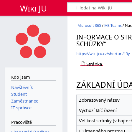
Wiki JU
Microsoft 365
/
MS Teams
/ Nas
INFORMACE O STR
SCHŮZKY“
https://wiki.jcu.cz/shorturl/13y
Stránka
Kdo jsem
ZÁKLADNÍ ÚDA
Návštěvník
Student
Zobrazovaný název
Zaměstnanec
IT správce
Výchozí klíč řazení
Velikost stránky (v bajtec
Pracoviště
ID jmenného prostoru