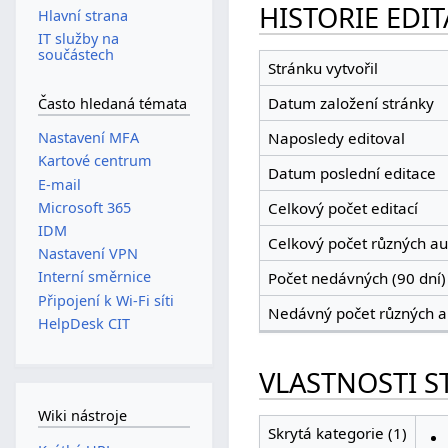
HISTORIE EDIT
Hlavní strana
IT služby na
součástech
Stránku vytvořil
Datum založení stránky
Často hledaná témata
Nastavení MFA
Naposledy editoval
Kartové centrum
Datum poslední editace
E-mail
Microsoft 365
Celkový počet editací
IDM
Celkový počet různých au
Nastavení VPN
Interní směrnice
Počet nedávných (90 dní) 
Připojení k Wi-Fi síti
Nedávný počet různých a
HelpDesk CIT
VLASTNOSTI S
Wiki nástroje
Skrytá kategorie (1)