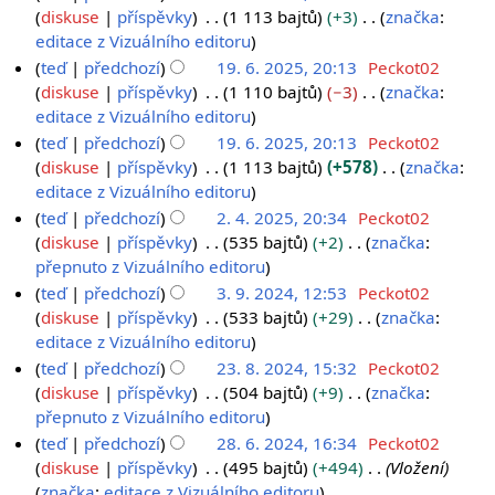
a
d
t
r
z
diskuse
příspěvky
1 113 bajtů
+3
značka
:
0
c
i
í
n
s
B
editace z Vizuálního editoru
2
e
t
e
u
h
e
teď
předchozí
19. 6. 2025, 20:13
Peckot02
5
a
d
t
r
z
diskuse
příspěvky
1 110 bajtů
−3
značka
:
c
i
í
n
s
B
editace z Vizuálního editoru
e
t
e
u
h
e
teď
předchozí
19. 6. 2025, 20:13
Peckot02
a
d
t
r
z
diskuse
příspěvky
1 113 bajtů
+578
značka
:
c
i
í
n
s
B
editace z Vizuálního editoru
e
t
e
u
h
e
teď
předchozí
2. 4. 2025, 20:34
Peckot02
a
d
t
r
z
2
diskuse
příspěvky
535 bajtů
+2
značka
:
c
i
í
n
s
B
přepnuto z Vizuálního editoru
.
e
t
e
u
h
e
4
teď
předchozí
3. 9. 2024, 12:53
Peckot02
a
d
t
r
z
3
diskuse
příspěvky
533 bajtů
+29
značka
:
.
c
i
í
n
s
B
editace z Vizuálního editoru
.
2
e
t
e
u
h
e
9
teď
předchozí
23. 8. 2024, 15:32
Peckot02
0
a
d
t
r
z
2
diskuse
příspěvky
504 bajtů
+9
značka
:
.
2
c
i
í
n
s
B
přepnuto z Vizuálního editoru
3
2
5
e
t
e
u
h
e
.
teď
předchozí
28. 6. 2024, 16:34
Peckot02
0
a
d
t
r
z
2
diskuse
příspěvky
495 bajtů
+494
Vložení
8
2
c
i
í
n
s
značka
:
editace z Vizuálního editoru