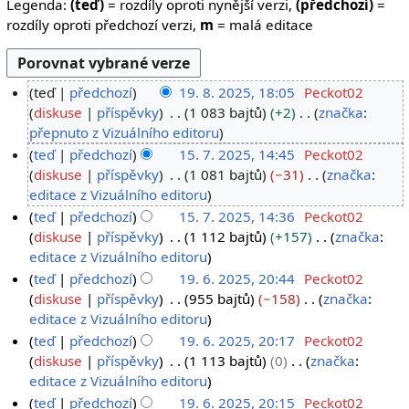
Legenda:
(teď)
= rozdíly oproti nynější verzi,
(předchozí)
=
rozdíly oproti předchozí verzi,
m
= malá editace
teď
předchozí
19. 8. 2025, 18:05
Peckot02
1
diskuse
příspěvky
1 083 bajtů
+2
značka
:
B
přepnuto z Vizuálního editoru
9
e
.
teď
předchozí
15. 7. 2025, 14:45
Peckot02
z
1
diskuse
příspěvky
1 081 bajtů
−31
značka
:
8
s
B
editace z Vizuálního editoru
5
.
h
e
.
teď
předchozí
15. 7. 2025, 14:36
Peckot02
2
r
z
diskuse
příspěvky
1 112 bajtů
+157
značka
:
7
0
n
s
B
editace z Vizuálního editoru
.
2
u
h
e
teď
předchozí
19. 6. 2025, 20:44
Peckot02
2
5
t
r
z
1
diskuse
příspěvky
955 bajtů
−158
značka
:
0
í
n
s
B
editace z Vizuálního editoru
9
2
e
u
h
e
.
teď
předchozí
19. 6. 2025, 20:17
Peckot02
5
d
t
r
z
diskuse
příspěvky
1 113 bajtů
0
značka
:
6
i
í
n
s
B
editace z Vizuálního editoru
.
t
e
u
h
e
teď
předchozí
19. 6. 2025, 20:15
Peckot02
2