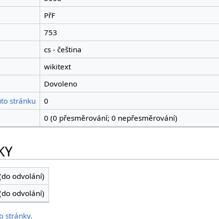
PřF
753
cs - čeština
wikitext
Dovoleno
to stránku
0
0 (0 přesměrování; 0 nepřesměrování)
KY
(do odvolání)
(do odvolání)
o stránky.