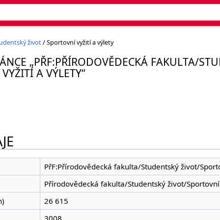
udentský život
/ Sportovní vyžití a výlety
ÁNCE „PŘF:PŘÍRODOVĚDECKÁ FAKULTA/ST
VYŽITÍ A VÝLETY“
JE
PřF:Přírodovědecká fakulta/Studentský život/Sportov
Přírodovědecká fakulta/Studentský život/Sportovní v
h)
26 615
3008