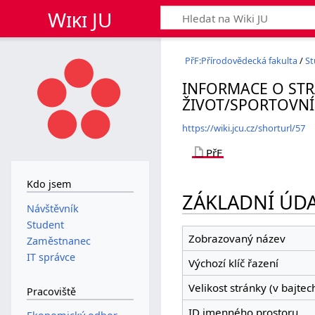
Wiki JU
PřF:Přírodovědecká fakulta
/
St
INFORMACE O STR
ŽIVOT/SPORTOVNÍ 
https://wiki.jcu.cz/shorturl/57
PřF
Kdo jsem
ZÁKLADNÍ ÚDA
Návštěvník
Student
Zobrazovaný název
Zaměstnanec
IT správce
Výchozí klíč řazení
Velikost stránky (v bajtec
Pracoviště
ID jmenného prostoru