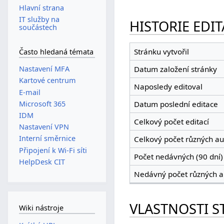
Hlavní strana
IT služby na
HISTORIE EDIT
součástech
Stránku vytvořil
Často hledaná témata
Nastavení MFA
Datum založení stránky
Kartové centrum
Naposledy editoval
E-mail
Microsoft 365
Datum poslední editace
IDM
Celkový počet editací
Nastavení VPN
Interní směrnice
Celkový počet různých au
Připojení k Wi-Fi síti
Počet nedávných (90 dní) 
HelpDesk CIT
Nedávný počet různých a
VLASTNOSTI S
Wiki nástroje