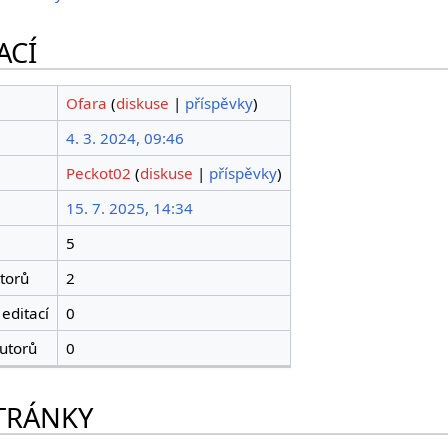
ACÍ
Ofara
(
diskuse
|
příspěvky
)
4. 3. 2024, 09:46
Peckot02
(
diskuse
|
příspěvky
)
15. 7. 2025, 14:34
5
torů
2
editací
0
utorů
0
TRÁNKY