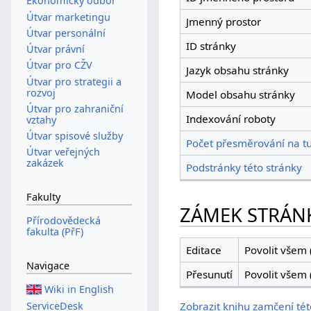
Ekonomický odbor
Útvar marketingu
Jmenný prostor
Útvar personální
ID stránky
Útvar právní
Útvar pro CŽV
Jazyk obsahu stránky
Útvar pro strategii a
rozvoj
Model obsahu stránky
Útvar pro zahraniční
Indexování roboty
vztahy
Útvar spisové služby
Počet přesměrování na tu
Útvar veřejných
zakázek
Podstránky této stránky
Fakulty
ZÁMEK STRÁN
Přírodovědecká
fakulta (PřF)
Editace
Povolit všem 
Navigace
Přesunutí
Povolit všem 
Wiki in English
ServiceDesk
Zobrazit knihu zamčení tét