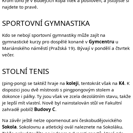
Krom toho je v Budějcích kopa fitek a posiloven, a jistojistě si
najdete to pravé.
SPORTOVNÍ GYMNASTIKA
Kdo se nebojí sportovní gymnastiky může zajít na
gymnastické kurzy pro dospělé konané v
Gymcentru
u
Mariánského náměstí (Pražská 19). Bývají v pondělí a čtvrtek
večer.
STOLNÍ TENIS
(ping-pong) se taktéž hraje na
koleji
, tentokrát však na
K4
. K
dispozici jsou dvě místnosti s pingpongovým stolem a
dokonce i pálky. Ty jsou však ve zcela dezolátním stavu, takže
je lepší mít vlastní. Nově byl nainstalován stůl ve Fakultní
zahradě poblíž
Budovy C
.
Na závěr ještě nelze opomenout ani českobudějovického
Sokola
. Sokolovnu a atletický ovál naleznete na Sokoláku.