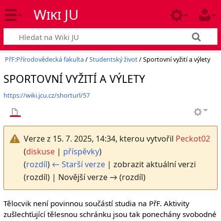
Wiki JU
PřF:Přírodovědecká fakulta
/
Studentský život
/ Sportovní vyžití a výlety
SPORTOVNÍ VYŽITÍ A VÝLETY
https://wiki.jcu.cz/shorturl/57
Verze z 15. 7. 2025, 14:34, kterou vytvořil
Peckot02
(
diskuse
|
příspěvky
)
(
rozdíl
)
← Starší verze
| zobrazit aktuální verzi
(rozdíl) | Novější verze → (rozdíl)
Tělocvik není povinnou součástí studia na PřF. Aktivity
zušlechťující tělesnou schránku jsou tak ponechány svobodné