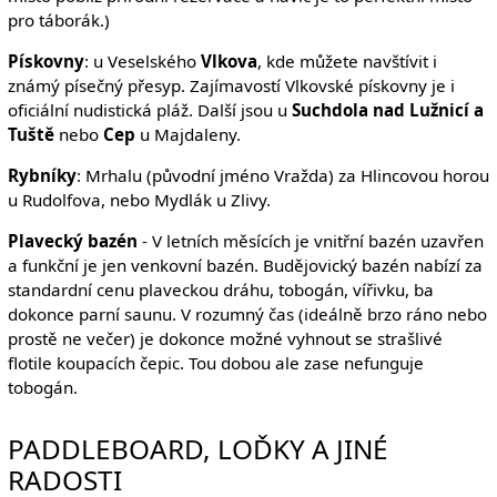
pro táborák.)
Pískovny
: u Veselského
Vlkova
, kde můžete navštívit i
známý písečný přesyp. Zajímavostí Vlkovské pískovny je i
oficiální nudistická pláž. Další jsou u
Suchdola nad Lužnicí a
Tuště
nebo
Cep
u Majdaleny.
Rybníky
: Mrhalu (původní jméno Vražda) za Hlincovou horou
u Rudolfova, nebo Mydlák u Zlivy.
Plavecký bazén
- V letních měsících je vnitřní bazén uzavřen
a funkční je jen venkovní bazén. Budějovický bazén nabízí za
standardní cenu plaveckou dráhu, tobogán, vířivku, ba
dokonce parní saunu. V rozumný čas (ideálně brzo ráno nebo
prostě ne večer) je dokonce možné vyhnout se strašlivé
flotile koupacích čepic. Tou dobou ale zase nefunguje
tobogán.
PADDLEBOARD, LOĎKY A JINÉ
RADOSTI