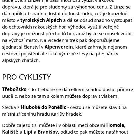
Budějovic s Linzem je další možností využít vlakovou
dopravu, která je pro studenty za výhodnou cenu. Z Linze se
dá například snadno dostat do Innsbrucku, což je kouzelné
město v
tyrolských Alpách
a dá se odsud snadno vystoupat
do echtovních rakouských hor. Výhodou využití veřejné
dopravy je možnost přechodů hor, aniž byste se museli vrátit
na výchozí místo. Na vícedenní trek pak doporučujeme
sjednat si členství v
Alpenverein
, které zahrnuje nejenom
cestovní pojištění ale také výrazné slevy na přespání v
alpských chatách.
PRO CYKLISTY
Třeboňsko
- do Třeboně se dá celkem snadno dostat přímo z
Budějc, nebo se tam s kolem můžete dopravit vlakem
Stezka z
Hluboké do Poněšic -
cestou se můžete stavit na
místní zříceninu hradu Karlův hrádek.
Dobře zajezdit si můžete i v oblasti mezi obcemi
Homole,
Kaliště u Lipí a Branišov
, odtud to pak můžete natáhnout