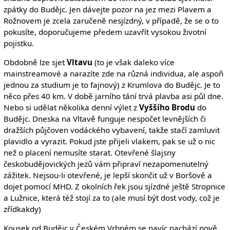
zpátky do Budějc. Jen dávejte pozor na jez mezi Plavem a
Rožnovem je zcela zaručeně nesjízdný, v případě, že se o to
pokusíte, doporučujeme předem uzavřít vysokou životní
pojistku.
Obdobně lze sjet
Vltavu
(to je však daleko více
mainstreamové a narazíte zde na různá individua, ale aspoň
jednou za studium je to fajnový) z Krumlova do Budějc. Je to
něco přes 40 km. V době jarního tání trvá plavba asi půl dne.
Nebo si udělat několika denní výlet z
Vyššího Brodu
do
Budějc. Dneska na Vltavě funguje nespočet levnějších či
dražších půjčoven vodáckého vybavení, takže stačí zamluvit
plavidlo a vyrazit. Pokud jste přijeli vlakem, pak se už o nic
než o placení nemusíte starat. Otevřené šlajsny
českobudějovických jezů vám připraví nezapomenutelný
zážitek. Nejsou-li otevřené, je lepší skončit už v Boršově a
dojet pomocí MHD. Z okolních řek jsou sjízdné ještě Stropnice
a Lužnice, která též stojí za to (ale musí být dost vody, což je
zřídkakdy)
Kousek od Budějc v Českém Vrbném se navíc nachází nově