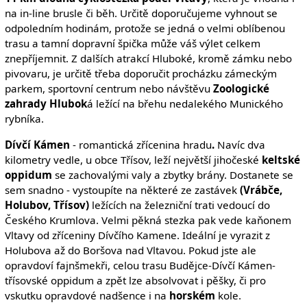
na in-line brusle či běh. Určitě doporučujeme vyhnout se
odpoledním hodinám, protože se jedná o velmi oblíbenou
trasu a tamní dopravní špička může váš výlet celkem
znepříjemnit. Z dalších atrakcí Hluboké, kromě zámku nebo
pivovaru, je určitě třeba doporučit procházku zámeckým
parkem, sportovní centrum nebo návštěvu
Zoologické
zahrady Hlubok
á ležící na břehu nedalekého Munického
rybníka.
Dívčí Kámen
- romantická zřícenina hradu
.
Navíc dva
kilometry vedle, u obce Třísov, leží největší jihočeské
keltské
oppidum
se zachovalými valy a zbytky brány. Dostanete se
sem snadno - vystoupíte na některé ze zastávek
(Vrábče,
Holubov, Třísov)
ležících na železniční trati vedoucí do
Českého Krumlova. Velmi pěkná stezka pak vede kaňonem
Vltavy od zříceniny Dívčího Kamene. Ideální je vyrazit z
Holubova až do Boršova nad Vltavou. Pokud jste ale
opravdoví fajnšmekři, celou trasu Budějce-Dívčí Kámen-
třísovské oppidum a zpět lze absolvovat i pěšky, či pro
vskutku opravdové nadšence i na
horském
kole.