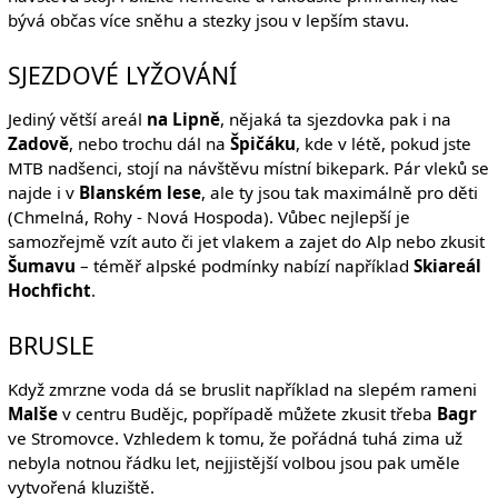
bývá občas více sněhu a stezky jsou v lepším stavu.
SJEZDOVÉ LYŽOVÁNÍ
Jediný větší areál
na Lipně
, nějaká ta sjezdovka pak i na
Zadově
, nebo trochu dál na
Špičáku
, kde v létě, pokud jste
MTB nadšenci, stojí na návštěvu místní bikepark. Pár vleků se
najde i v
Blanském lese
, ale ty jsou tak maximálně pro děti
(Chmelná, Rohy - Nová Hospoda). Vůbec nejlepší je
samozřejmě vzít auto či jet vlakem a zajet do Alp nebo zkusit
Šumavu
– téměř alpské podmínky nabízí například
Skiareál
Hochficht
.
BRUSLE
Když zmrzne voda dá se bruslit například na slepém rameni
Malše
v centru Budějc, popřípadě můžete zkusit třeba
Bagr
ve Stromovce. Vzhledem k tomu, že pořádná tuhá zima už
nebyla notnou řádku let, nejjistější volbou jsou pak uměle
vytvořená kluziště.