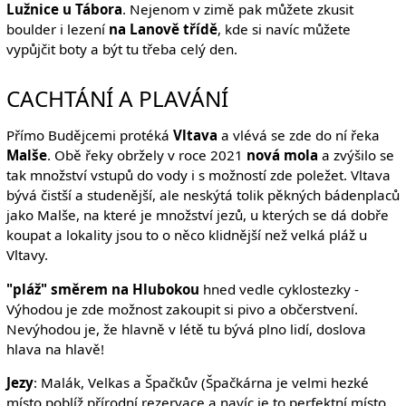
Lužnice u Tábora
. Nejenom v zimě pak můžete zkusit
boulder i lezení
na Lanově třídě
, kde si navíc můžete
vypůjčit boty a být tu třeba celý den.
CACHTÁNÍ A PLAVÁNÍ
Přímo Budějcemi protéká
Vltava
a vlévá se zde do ní řeka
Malše
. Obě řeky obržely v roce 2021
nová mola
a zvýšilo se
tak množství vstupů do vody i s možností zde poležet. Vltava
bývá čistší a studenější, ale neskýtá tolik pěkných bádenplaců
jako Malše, na které je množství jezů, u kterých se dá dobře
koupat a lokality jsou to o něco klidnější než velká pláž u
Vltavy.
"pláž" směrem na Hlubokou
hned vedle cyklostezky -
Výhodou je zde možnost zakoupit si pivo a občerstvení.
Nevýhodou je, že hlavně v létě tu bývá plno lidí, doslova
hlava na hlavě!
Jezy
: Malák, Velkas a Špačkův (Špačkárna je velmi hezké
místo poblíž přírodní rezervace a navíc je to perfektní místo