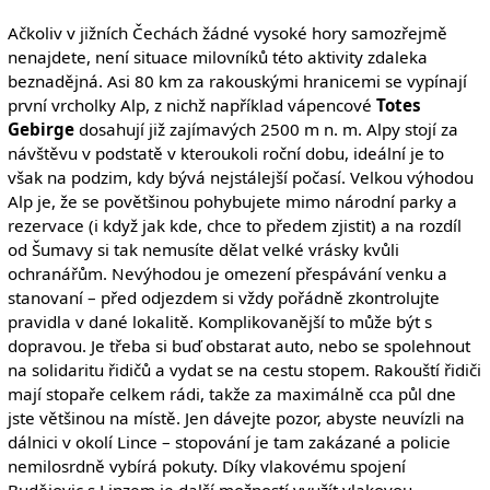
Ačkoliv v jižních Čechách žádné vysoké hory samozřejmě
nenajdete, není situace milovníků této aktivity zdaleka
beznadějná. Asi 80 km za rakouskými hranicemi se vypínají
první vrcholky Alp, z nichž například vápencové
Totes
Gebirge
dosahují již zajímavých 2500 m n. m. Alpy stojí za
návštěvu v podstatě v kteroukoli roční dobu, ideální je to
však na podzim, kdy bývá nejstálejší počasí. Velkou výhodou
Alp je, že se povětšinou pohybujete mimo národní parky a
rezervace (i když jak kde, chce to předem zjistit) a na rozdíl
od Šumavy si tak nemusíte dělat velké vrásky kvůli
ochranářům. Nevýhodou je omezení přespávání venku a
stanovaní – před odjezdem si vždy pořádně zkontrolujte
pravidla v dané lokalitě. Komplikovanější to může být s
dopravou. Je třeba si buď obstarat auto, nebo se spolehnout
na solidaritu řidičů a vydat se na cestu stopem. Rakouští řidiči
mají stopaře celkem rádi, takže za maximálně cca půl dne
jste většinou na místě. Jen dávejte pozor, abyste neuvízli na
dálnici v okolí Lince – stopování je tam zakázané a policie
nemilosrdně vybírá pokuty. Díky vlakovému spojení