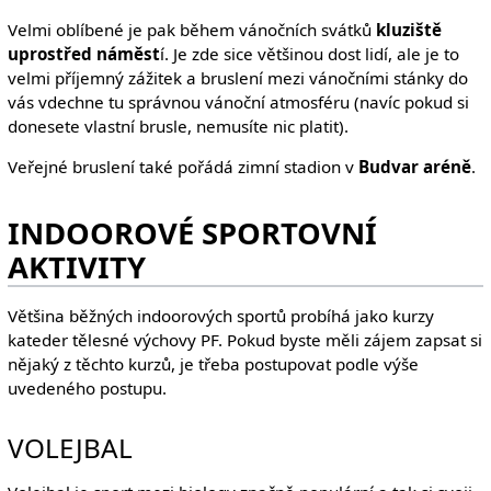
Velmi oblíbené je pak během vánočních svátků
kluziště
uprostřed náměst
í. Je zde sice většinou dost lidí, ale je to
velmi příjemný zážitek a bruslení mezi vánočními stánky do
vás vdechne tu správnou vánoční atmosféru (navíc pokud si
donesete vlastní brusle, nemusíte nic platit).
Veřejné bruslení také pořádá zimní stadion v
Budvar aréně
.
INDOOROVÉ SPORTOVNÍ
AKTIVITY
Většina běžných indoorových sportů probíhá jako kurzy
kateder tělesné výchovy PF. Pokud byste měli zájem zapsat si
nějaký z těchto kurzů, je třeba postupovat podle výše
uvedeného postupu.
VOLEJBAL