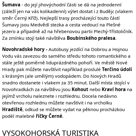
Šumava
- do její jihovýchodní části se dá na jednodenní
(záleží jen na vás kolikadenní) výlet dostat i z Budějc (vlakem
směr Černý Kříž). Nejlepší trasy procházející touto částí
Šumavy jsou Medvědí stezka a cesta vedoucí na Plešné
jezero a případně až na hřebenovou partii Plechý-Třístoličník.
Za zmínku stojí také návštěva
Boubínského pralesa
.
Novohradské hory -
Autobusy jezdící na Dobrou a Hojnou
Vodu vás zavezou do samého středu tohoto romantického a
stále ještě poměrně liduprázdného pohoří. Ve městě Nové
Hrady pak můžete navštívit například proslulé
Terčino údolí
s krásným (ale umělým) vodopádem. Do Nových Hradů
snadno dostanete i vlakem za 35 minut. Další místa stojící v
Novohradkách za návštěvu jsou
Kohout
nebo
Kraví hora
na
jejímž vrcholu naleznete i rozhlednu. Docela nedávno
otevřenou rozhlednu můžete navštívit i na vrcholku
Hradiště
, odkud se můžete vydat na pěknou procházkou
podél malebné
říčky Černé
.
VYSOKOHORSKÁ TURISTIKA