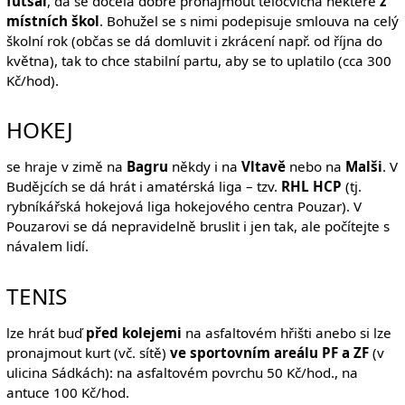
futsal
, dá se docela dobře pronajmout tělocvična některé
z
místních škol
. Bohužel se s nimi podepisuje smlouva na celý
školní rok (občas se dá domluvit i zkrácení např. od října do
května), tak to chce stabilní partu, aby se to uplatilo (cca 300
Kč/hod).
HOKEJ
se hraje v zimě na
Bagru
někdy i na
Vltavě
nebo na
Malši
. V
Budějcích se dá hrát i amatérská liga – tzv.
RHL HCP
(tj.
rybníkářská hokejová liga hokejového centra Pouzar). V
Pouzarovi se dá nepravidelně bruslit i jen tak, ale počítejte s
návalem lidí.
TENIS
lze hrát buď
před kolejemi
na asfaltovém hřišti anebo si lze
pronajmout kurt (vč. sítě)
ve sportovním areálu PF a ZF
(v
ulicina Sádkách): na asfaltovém povrchu 50 Kč/hod., na
antuce 100 Kč/hod.