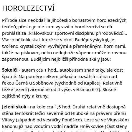
HOROLEZECTVÍ
Příroda sice neobdařila Jihočesko bohatstvím horolezeckých
terénů, přesto je ale kam vyrazit a horolezectví se dá
prohlásit za „královskou“ sportovní disciplínu přírodovědců…
Všech několik skal, které se v okolí Budějc vyskytují, je
tvořeno krystalickými vyvřelými a přeměněnými horninami,
takže na pískovec, nebo nedejbože vápenec můžete rovnou
zapomenout. Budějcím nejbližší příhodné skály jsou:
Sokolčí
- autem cca 1 hod., autobusem snad taky, ale dost
špatně. Na poměry celkem pěkná a rozsáhlá stěna nad
řekou Černá u Soběnova (východně od Kaplice). Relativně
těžké lezení (víceméně od 4 výše, většinou 6-7). Slušně
zajištěné nýty a kruhy.
Jelení skok
- na kole cca 1,5 hod. Druhá relativně dostupná
stěna tentokrát ležící severně od Hluboké na pravém břehu
Vltavy (západně od vesničky Poněšice). Leze se ve Vltavském
kaňonu již nad vzdutím vodní nádrže Hněvkovice (část stěny