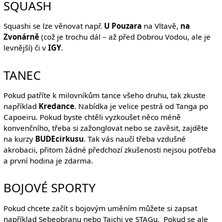
SQUASH
Squashi se lze věnovat např.
U Pouzara
na Vltavě,
na
Zvonárně
(což je trochu dál – až před Dobrou Vodou, ale je
levnější) či v
IGY
.
TANEC
Pokud patříte k milovníkům tance všeho druhu, tak zkuste
například
Kredance
. Nabídka je velice pestrá od Tanga po
Capoeiru. Pokud byste chtěli vyzkoušet něco méně
konvenčního, třeba si zažonglovat nebo se zavěsit, zajděte
na kurzy
BUDEcirkusu
. Tak vás naučí třeba vzdušné
akrobacii, přitom žádné předchozí zkušenosti nejsou potřeba
a první hodina je zdarma.
BOJOVÉ SPORTY
Pokud chcete začít s bojovým uměním můžete si zapsat
například Sebeobranu nebo Taichi ve STAGu. Pokud se ale