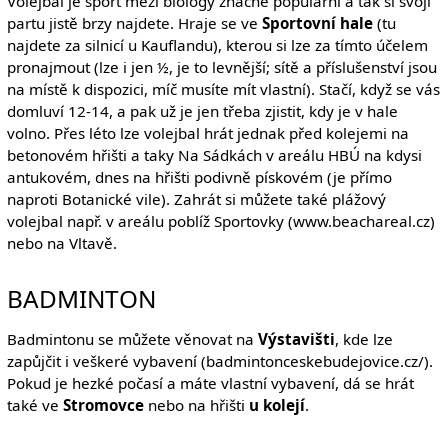
Volejbal je sport mezi biology značně populární a tak si svoji
partu jistě brzy najdete. Hraje se ve
Sportovní hale
(tu
najdete za silnicí u Kauflandu), kterou si lze za tímto účelem
pronajmout (lze i jen ½, je to levnější; sítě a příslušenství jsou
na místě k dispozici, míč musíte mít vlastní). Stačí, když se vás
domluví 12-14, a pak už je jen třeba zjistit, kdy je v hale
volno. Přes léto lze volejbal hrát jednak před kolejemi na
betonovém hřišti a taky Na Sádkách v areálu HBÚ na kdysi
antukovém, dnes na hřišti podivně pískovém (je přímo
naproti Botanické vile). Zahrát si můžete také plážový
volejbal např. v areálu poblíž Sportovky (www.beachareal.cz)
nebo na Vltavě.
BADMINTON
Badmintonu se můžete věnovat na
Výstavišti
, kde lze
zapůjčit i veškeré vybavení (badmintonceskebudejovice.cz/).
Pokud je hezké počasí a máte vlastní vybavení, dá se hrát
také ve
Stromovce
nebo na hřišti
u kolejí
.