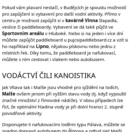
Pokud vám plavaní nestačí, v Budějcích je spoustu možností
pro zapůjčení si vybavení pro další vodní aktivity. Přímo v
centru je možnost zapůjčit si v
kavárně Vlnna
šlapadla,
veslice či paddleboardy. Vybavení se dá také půjčit ve
Sportovním areálu
v Hluboké. Nebo si na jeden i více dní
můžete zapůjčit paddleboard u pujcsipaddleboard.cz a vzít si
ho například na
Lipno
, nějakou pískovnu nebo jednu z
místních řek. Díky tomu, že paddleboard je nafukovací,
můžete s ním cestovat i vlakem nebo autobusem.
VODÁCTVÍ ČILI KANOISTIKA
Jak Vltava tak i Malše jsou vhodné pro sjíždění na lodích,
Malše
ovšem jenom při vyšším stavu vody (tj. když vypouští
značné množství z římovské nádrže). V obou případech lze
říct, že optimální hladina vody je při dolní hranici 2. stupně
povodňové aktivity.
Disponujete-li nafukovacími loděmi typu Pálava, můžete se
snadno dopravit autobusem do Římova a odtud sjet Malši