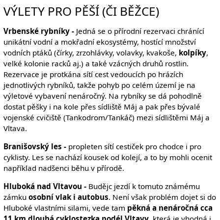
VÝLETY PRO PĚŠÍ (ČI BĚŽCE)
Vrbenské rybníky -
Jedná se o přírodní rezervaci chránící
unikátní vodní a mokřadní ekosystémy, hostící množství
vodních ptáků (čírky, zrzohlávky, volavky, kvakoše,
kolpíky
,
velké kolonie racků aj.) a také vzácných druhů rostlin.
Rezervace je protkána sítí cest vedoucích po hrázích
jednotlivých rybníků, takže pohyb po celém území je na
výletové vybavení nenáročný. Na rybníky se dá pohodlně
dostat pěšky i na kole přes sídliště Máj a pak přes bývalé
vojenské cvičiště (Tankodrom/Tankáč) mezi sídlištěmi Máj a
Vltava.
Branišovský les -
propleten sítí cestiček pro chodce i pro
cyklisty. Les se nachází kousek od kolejí, a to by mohli ocenit
například nadšenci běhu v přírodě.
Hluboká nad Vltavou -
Budějc jezdí k tomuto známému
zámku
osobní vlak i autobus
. Není však problém dojet si do
Hluboké vlastními silami, vede tam
pěkná a nenáročná cca
11 km dlouhá cyklostezka podél Vltavy
, která je vhodná i