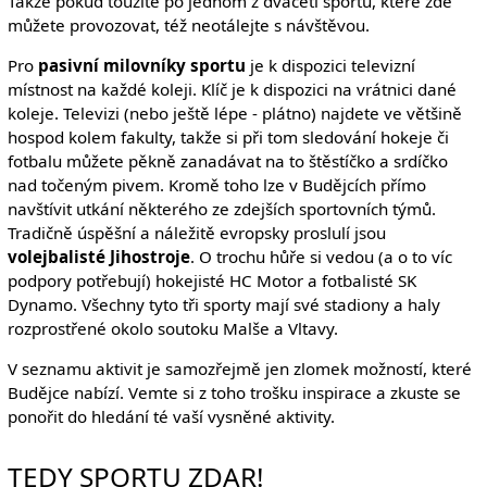
Takže pokud toužíte po jednom z dvaceti sportů, které zde
můžete provozovat, též neotálejte s návštěvou.
Pro
pasivní milovníky sportu
je k dispozici televizní
místnost na každé koleji. Klíč je k dispozici na vrátnici dané
koleje. Televizi (nebo ještě lépe - plátno) najdete ve většině
hospod kolem fakulty, takže si při tom sledování hokeje či
fotbalu můžete pěkně zanadávat na to štěstíčko a srdíčko
nad točeným pivem. Kromě toho lze v Budějcích přímo
navštívit utkání některého ze zdejších sportovních týmů.
Tradičně úspěšní a náležitě evropsky proslulí jsou
volejbalisté Jihostroje
. O trochu hůře si vedou (a o to víc
podpory potřebují) hokejisté HC Motor a fotbalisté SK
Dynamo. Všechny tyto tři sporty mají své stadiony a haly
rozprostřené okolo soutoku Malše a Vltavy.
V seznamu aktivit je samozřejmě jen zlomek možností, které
Budějce nabízí. Vemte si z toho trošku inspirace a zkuste se
ponořit do hledání té vaší vysněné aktivity.
TEDY SPORTU ZDAR!