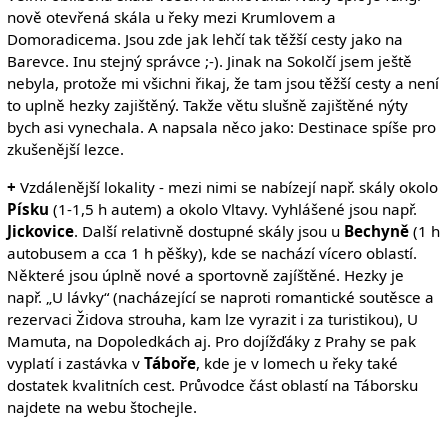
nově otevřená skála u řeky mezi Krumlovem a
Domoradicema. Jsou zde jak lehčí tak těžší cesty jako na
Barevce. Inu stejný správce ;-). Jinak na Sokolčí jsem ještě
nebyla, protože mi všichni řikaj, že tam jsou těžší cesty a není
to uplně hezky zajištěný. Takže větu slušně zajištěné nýty
bych asi vynechala. A napsala něco jako: Destinace spíše pro
zkušenější lezce.
+
Vzdálenější lokality - mezi nimi se nabízejí např. skály okolo
Písku
(1-1,5 h autem) a okolo Vltavy. Vyhlášené jsou např.
Jickovice
. Další relativně dostupné skály jsou u
Bechyně
(1 h
autobusem a cca 1 h pěšky), kde se nachází vícero oblastí.
Některé jsou úplně nové a sportovně zajíštěné. Hezky je
např. „U lávky“ (nacházející se naproti romantické soutěsce a
rezervaci Židova strouha, kam lze vyrazit i za turistikou), U
Mamuta, na Dopoledkách aj. Pro dojížďáky z Prahy se pak
vyplatí i zastávka v
Táboře
, kde je v lomech u řeky také
dostatek kvalitních cest. Průvodce část oblastí na Táborsku
najdete na webu štochejle.