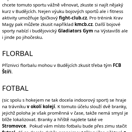
chcete tomuto sportu vážně věnovat, zkuste si najít nějaký
kurz v Budějcích. Nejen výuku bojových sportů ale i fitness
aktivity umožňuje špičkový
fight-club.cz
. Pro trénink Krav
Magy pak můžete zkusit například
kmcb.cz
. Další bojové
sporty nabízí i budějovický
Gladiators Gym
na Výstavišti ale
i jinde po jihočesku.
FLORBAL
Příznivci florbalu mohou v Budějcích zkusit třeba tým
FCB
Štíři
.
FOTBAL
(sic spolu s hokejem ne tak docela indoorový sport) se hraje
na trávníku
v okolí kolejí
. K tomuto účelu slouží dvě branky,
jejichž poloha je však proměnná v čase, takže nemá smysl je
blíže lokalizovat. Branky a hřiště najdete také ve
Stromovce
. Pokud vám místo fotbalu bude přes zimu stačit