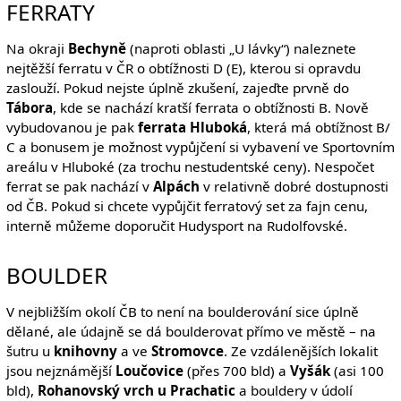
FERRATY
Na okraji
Bechyně
(naproti oblasti „U lávky“) naleznete
nejtěžší ferratu v ČR o obtížnosti D (E), kterou si opravdu
zaslouží. Pokud nejste úplně zkušení, zajeďte prvně do
Tábora
, kde se nachází kratší ferrata o obtížnosti B. Nově
vybudovanou je pak
ferrata Hluboká
, která má obtížnost B/
C a bonusem je možnost vypůjčení si vybavení ve Sportovním
areálu v Hluboké (za trochu nestudentské ceny). Nespočet
ferrat se pak nachází v
Alpách
v relativně dobré dostupnosti
od ČB. Pokud si chcete vypůjčit ferratový set za fajn cenu,
interně můžeme doporučit Hudysport na Rudolfovské.
BOULDER
V nejbližším okolí ČB to není na boulderování sice úplně
dělané, ale údajně se dá boulderovat přímo ve městě – na
šutru u
knihovny
a ve
Stromovce
. Ze vzdálenějších lokalit
jsou nejznámější
Loučovice
(přes 700 bld) a
Vyšák
(asi 100
bld),
Rohanovský vrch u Prachatic
a bouldery v údolí