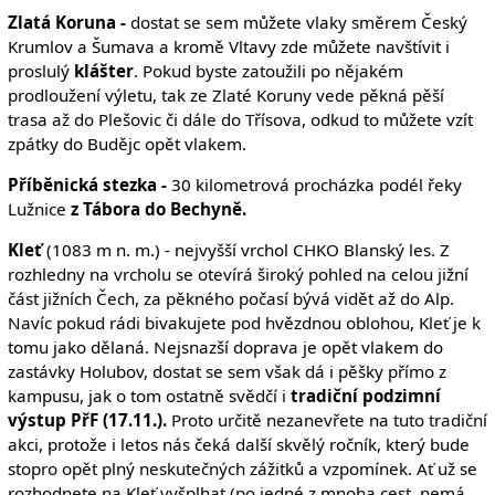
Zlatá Koruna -
dostat se sem můžete vlaky směrem Český
Krumlov a Šumava a kromě Vltavy zde můžete navštívit i
proslulý
klášter
. Pokud byste zatoužili po nějakém
prodloužení výletu, tak ze Zlaté Koruny vede pěkná pěší
trasa až do Plešovic či dále do Třísova, odkud to můžete vzít
zpátky do Budějc opět vlakem.
Příběnická stezka -
30 kilometrová procházka podél řeky
Lužnice
z Tábora do Bechyně.
Kleť
(1083 m n. m.) - nejvyšší vrchol CHKO Blanský les. Z
rozhledny na vrcholu se otevírá široký pohled na celou jižní
část jižních Čech, za pěkného počasí bývá vidět až do Alp.
Navíc pokud rádi bivakujete pod hvězdnou oblohou, Kleť je k
tomu jako dělaná. Nejsnazší doprava je opět vlakem do
zastávky Holubov, dostat se sem však dá i pěšky přímo z
kampusu, jak o tom ostatně svědčí i
tradiční podzimní
výstup PřF (17.11.).
Proto určitě nezanevřete na tuto tradiční
akci, protože i letos nás čeká další skvělý ročník, který bude
stopro opět plný neskutečných zážitků a vzpomínek. Ať už se
rozhodnete na Kleť vyšplhat (po jedné z mnoha cest, nemá