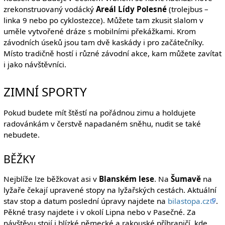
zrekonstruovaný vodácký
Areál Lídy Polesné
(trolejbus –
linka 9 nebo po cyklostezce). Můžete tam zkusit slalom v
uměle vytvořené dráze s mobilními překážkami. Krom
závodních úseků jsou tam dvě kaskády i pro začátečníky.
Místo tradičně hostí i různé závodní akce, kam můžete zavítat
i jako návštěvníci.
ZIMNÍ SPORTY
Pokud budete mít štěstí na pořádnou zimu a holdujete
radovánkám v čerstvě napadaném sněhu, nudit se také
nebudete.
BĚŽKY
Nejblíže lze běžkovat asi v
Blanském lese
. Na
Šumavě
na
lyžaře čekají upravené stopy na lyžařských cestách. Aktuální
stav stop a datum poslední úpravy najdete na
bilastopa.cz
.
Pěkné trasy najdete i v okolí Lipna nebo v Pasečné. Za
návštěvu stojí i blízké německé a rakouské příhraničí, kde