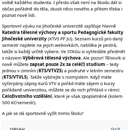
volbě každého studenta. I přesto však není na škodu dát si
občas pořádně do těla, zkusit něco nového a přitom třeba i
poznat nové lidi.
Sportovní výuku na Jihočeské univerzitě zajišťuje hlavně
Katedra tělesné výchovy a sportu Pedagogické fakulty
Jihočeské univerzity
(KTVS PF JU). Seznam kurzů pro daný
semestr najdete na jejich webovkách, nabídka je pestrá,
takže si každý určitě vybere. Ve STAGu si vyhledáte předmět
s názvem
Výběrová tělesná výchova
. Ale pozor! Tělocvik si
nově můžete
zapsat pouze 2x za celé(!) studium
– tedy
jednou v zimním (
KTS/VTVZS
) a podruhé v letním semestru
(
KTS/VTVLS
). Takže vybírejte s rozmyslem. Když máte
vyčerpány zápisy kurů VTV a pořád máte zájem o kurzy
pořádané univerzitou, můžete se do nich přihlásit v rámci
Celoživotního vzdělání
, které je však zpoplatněné (kolem
500 Kč/semestr).
A jak se dá sportovně vyžít mimo školu?
OBSAH