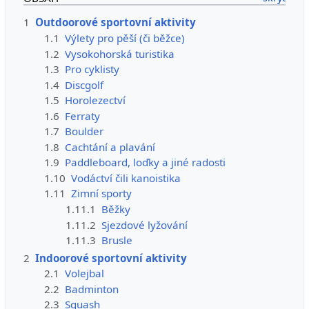
1
Outdoorové sportovní aktivity
1.1
Výlety pro pěší (či běžce)
1.2
Vysokohorská turistika
1.3
Pro cyklisty
1.4
Discgolf
1.5
Horolezectví
1.6
Ferraty
1.7
Boulder
1.8
Cachtání a plavání
1.9
Paddleboard, loďky a jiné radosti
1.10
Vodáctví čili kanoistika
1.11
Zimní sporty
1.11.1
Běžky
1.11.2
Sjezdové lyžování
1.11.3
Brusle
2
Indoorové sportovní aktivity
2.1
Volejbal
2.2
Badminton
2.3
Squash