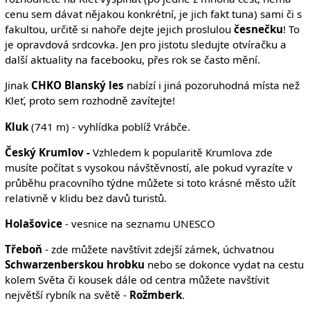
cenu sem dávat nějakou konkrétní, je jich fakt tuna) sami či s
fakultou, určitě si nahoře dejte jejich proslulou
česnečku
! To
je opravdová srdcovka. Jen pro jistotu sledujte otvíračku a
další aktuality na facebooku, přes rok se často mění.
Jinak
CHKO Blanský les
nabízí i jiná pozoruhodná místa než
Kleť, proto sem rozhodně zavítejte!
Kluk
(741 m) - vyhlídka poblíž Vrábče.
Český Krumlov -
Vzhledem k popularitě Krumlova zde
musíte počítat s vysokou návštěvností, ale pokud vyrazíte v
průběhu pracovního týdne můžete si toto krásné město užít
relativně v klidu bez davů turistů.
Holašovice
- vesnice na seznamu UNESCO
Třeboň
- zde můžete navštívit zdejší zámek, úchvatnou
Schwarzenberskou hrobku
nebo se dokonce vydat na cestu
kolem Světa či kousek dále od centra můžete navštívit
největší rybník na světě -
Rožmberk
.