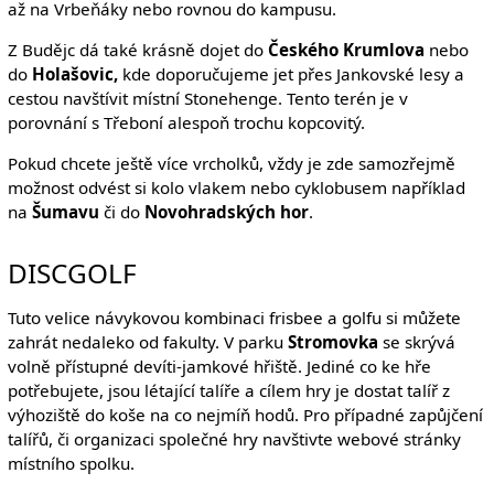
až na Vrbeňáky nebo rovnou do kampusu.
Z Budějc dá také krásně dojet do
Českého Krumlova
nebo
do
Holašovic,
kde doporučujeme jet přes Jankovské lesy a
cestou navštívit místní Stonehenge. Tento terén je v
porovnání s Třeboní alespoň trochu kopcovitý.
Pokud chcete ještě více vrcholků, vždy je zde samozřejmě
možnost odvést si kolo vlakem nebo cyklobusem například
na
Šumavu
či do
Novohradských hor
.
DISCGOLF
Tuto velice návykovou kombinaci frisbee a golfu si můžete
zahrát nedaleko od fakulty. V parku
Stromovka
se skrývá
volně přístupné devíti-jamkové hřiště. Jediné co ke hře
potřebujete, jsou létající talíře a cílem hry je dostat talíř z
výhoziště do koše na co nejmíň hodů. Pro případné zapůjčení
talířů, či organizaci společné hry navštivte webové stránky
místního spolku.