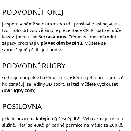
PODVODNÍ HOKEJ
je sport, v němž se osazenstvo PřF proslavilo asi nejvíce –
tvoří totiž drtivou většinu reprezentace ČR. Přidat se může
každý. Jmenují se
Serrasalmus
. Tréninky i mezinárodní
zápasy probíhají v
plaveckém bazénu
. Můžete se
samozřejmě přijít i jen podívat.
PODVODNÍ RUGBY
se hraje naopak v bazénu skokanském a jeho protagonisté
ho označují za jediný 3D sport. Taktéž můžete vyzkoušet
(
uwrugby.com
).
POSILOVNA
je k dispozici na
kolejích
(přesněji
K2
). Vybavená je celkem
slušně. Platí se 40Kč, případně permice na měsíc za 200Kč.