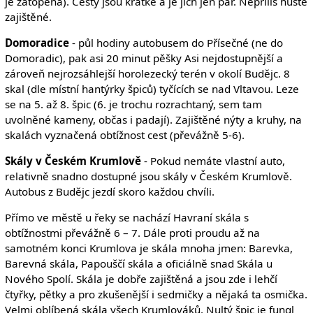
je zatopená). Cesty jsou krátké a je jich jen pár. Nepříliš hustě
zajištěné.
Domoradice
- půl hodiny autobusem do Přísečné (ne do
Domoradic), pak asi 20 minut pěšky Asi nejdostupnější a
zároveň nejrozsáhlejší horolezecký terén v okolí Budějc. 8
skal (dle místní hantýrky špiců) tyčících se nad Vltavou. Leze
se na 5. až 8. špic (6. je trochu rozrachtaný, sem tam
uvolněné kameny, občas i padají). Zajištěné nýty a kruhy, na
skalách vyznačená obtížnost cest (převážně 5-6).
Skály v Českém Krumlově
- Pokud nemáte vlastní auto,
relativně snadno dostupné jsou skály v Českém Krumlově.
Autobus z Budějc jezdí skoro každou chvíli.
Přímo ve městě u řeky se nachází Havraní skála s
obtížnostmi převážně 6 – 7. Dále proti proudu až na
samotném konci Krumlova je skála mnoha jmen: Barevka,
Barevná skála, Papouščí skála a oficiálně snad Skála u
Nového Spolí. Skála je dobře zajištěná a jsou zde i lehčí
čtyřky, pětky a pro zkušenější i sedmičky a nějaká ta osmička.
Velmi oblíbená skála všech Krumlováků. Nultý špic je fungl