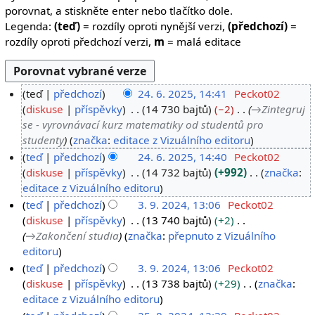
porovnat, a stiskněte enter nebo tlačítko dole.
Legenda:
(teď)
= rozdíly oproti nynější verzi,
(předchozí)
=
rozdíly oproti předchozí verzi,
m
= malá editace
teď
předchozí
24. 6. 2025, 14:41
Peckot02
2
diskuse
příspěvky
14 730 bajtů
−2
→
Zintegruj
se - vyrovnávací kurz matematiky od studentů pro
4
studenty
značka
:
editace z Vizuálního editoru
.
teď
předchozí
24. 6. 2025, 14:40
Peckot02
6
diskuse
příspěvky
14 732 bajtů
+992
značka
:
.
B
editace z Vizuálního editoru
2
e
teď
předchozí
3. 9. 2024, 13:06
Peckot02
0
z
3
diskuse
příspěvky
13 740 bajtů
+2
2
s
→
Zakončení studia
značka
:
přepnuto z Vizuálního
.
5
h
editoru
9
r
teď
předchozí
3. 9. 2024, 13:06
Peckot02
.
n
diskuse
příspěvky
13 738 bajtů
+29
značka
:
2
u
B
editace z Vizuálního editoru
0
t
e