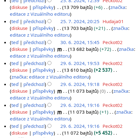
teď
předchozí
25. 8. 2024, 12:39
Peckot02
2
í
z
2
diskuse
příspěvky
13 709 bajtů
+6
značka
:
4
e
s
B
editace z Vizuálního editoru
5
d
h
e
.
teď
předchozí
25. 7. 2024, 20:25
Hudaja01
i
r
z
2
diskuse
příspěvky
13 703 bajtů
+21
značka
:
8
t
n
s
B
editace z Vizuálního editoru
5
.
a
u
h
e
.
teď
předchozí
30. 6. 2024, 15:45
Peckot02
2
c
t
r
z
3
diskuse
příspěvky
m
13 682 bajtů
+72
značka
:
7
0
e
í
n
s
B
editace z Vizuálního editoru
0
.
2
e
u
h
e
.
teď
předchozí
29. 6. 2024, 19:53
Peckot02
2
4
d
t
r
z
2
diskuse
příspěvky
13 610 bajtů
+2 537
6
0
i
í
n
s
B
značka
:
editace z Vizuálního editoru
9
.
2
t
e
u
h
e
.
teď
předchozí
29. 6. 2024, 19:18
Peckot02
2
4
a
d
t
r
z
diskuse
příspěvky
m
11 073 bajtů
0
značka
:
6
0
c
i
í
n
s
B
editace z Vizuálního editoru
.
2
e
t
e
u
h
e
teď
předchozí
29. 6. 2024, 19:16
Peckot02
2
4
a
d
t
r
z
diskuse
příspěvky
m
11 073 bajtů
+1
značka
:
0
c
i
í
n
s
B
editace z Vizuálního editoru
2
e
t
e
u
h
e
teď
předchozí
29. 6. 2024, 19:16
Peckot02
4
a
d
t
r
z
diskuse
příspěvky
11 072 bajtů
+5 452
c
i
í