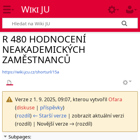
Wiki JU
R 480 HODNOCENÍ
NEAKADEMICKÝCH
ZAMĚSTNANCŮ
https://wiki.jcu.cz/shorturl/15a
Verze z 1. 9. 2025, 09:07, kterou vytvořil
Ofara
(
diskuse
|
příspěvky
)
(
rozdíl
)
← Starší verze
| zobrazit aktuální verzi
(rozdíl) | Novější verze → (rozdíl)
Subpages: