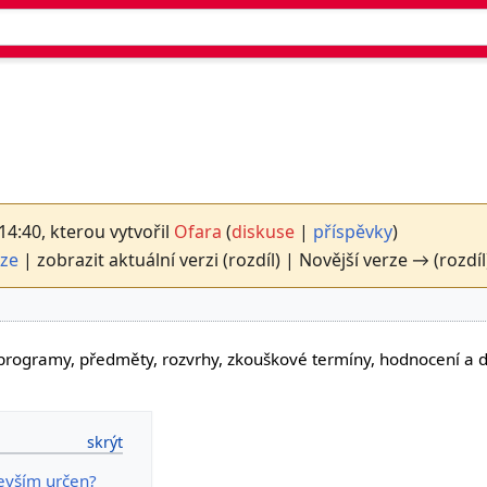
 14:40, kterou vytvořil
Ofara
(
diskuse
|
příspěvky
)
rze
| zobrazit aktuální verzi (rozdíl) | Novější verze → (rozdíl
 programy, předměty, rozvrhy, zkouškové termíny, hodnocení a d
evším určen?