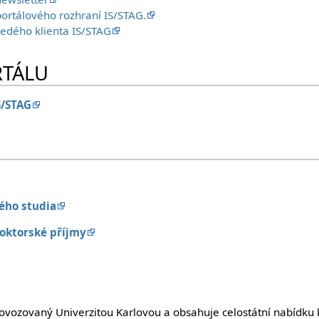
portálového rozhraní IS/STAG.
šedého klienta IS/STAG
RTÁLU
S/STAG
ého studia
oktorské příjmy
ovozovaný Univerzitou Karlovou a obsahuje celostátní nabídku k