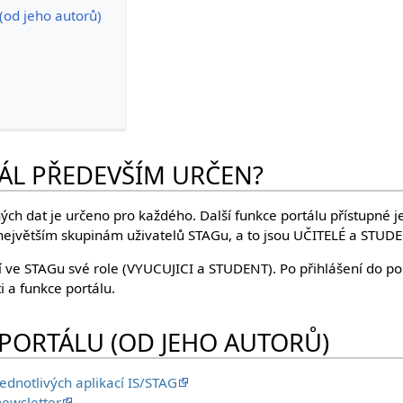
(od jeho autorů)
ÁL PŘEDEVŠÍM URČEN?
ných dat je určeno pro každého. Další funkce portálu přístupné j
ejvětším skupinám uživatelů STAGu, a to jsou UČITELÉ a STUDE
 ve STAGu své role (VYUCUJICI a STUDENT). Po přihlášení do por
ti a funkce portálu.
PORTÁLU (OD JEHO AUTORŮ)
ednotlivých aplikací IS/STAG
newsletter