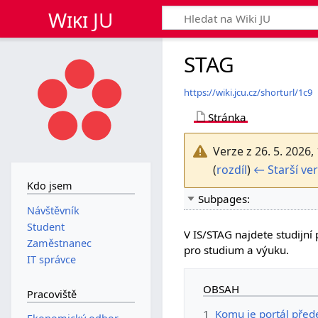
Wiki JU
STAG
https://wiki.jcu.cz/shorturl/1c9
Stránka
Verze z 26. 5. 2026,
(
rozdíl
)
← Starší ve
Kdo jsem
Subpages:
Návštěvník
Student
V IS/STAG najdete studijní
Zaměstnanec
pro studium a výuku.
IT správce
OBSAH
Pracoviště
1
Komu je portál před