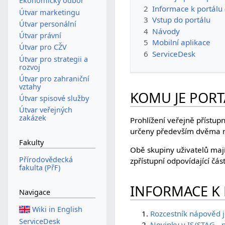
Ekonomický odbor
2
Informace k portálu 
Útvar marketingu
3
Vstup do portálu
Útvar personální
4
Návody
Útvar právní
5
Mobilní aplikace
Útvar pro CŽV
6
ServiceDesk
Útvar pro strategii a
rozvoj
Útvar pro zahraniční
vztahy
KOMU JE PORT
Útvar spisové služby
Útvar veřejných
zakázek
Prohlížení veřejně přístup
určeny především dvěma n
Fakulty
Obě skupiny uživatelů mají
Přírodovědecká
zpřístupní odpovídající čás
fakulta (PřF)
INFORMACE K 
Navigace
Wiki in English
Rozcestník nápověd j
ServiceDesk
Novinky v IS/STAG - 