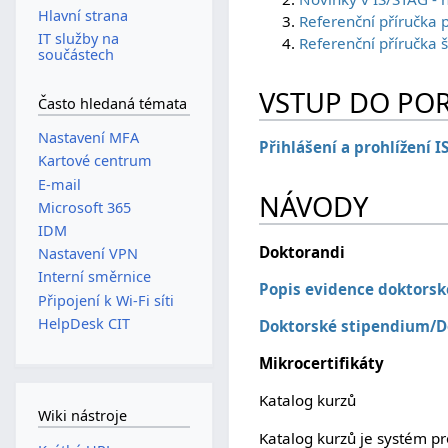
Hlavní strana
Referenční příručka 
IT služby na
Referenční příručka 
součástech
VSTUP DO PO
Často hledaná témata
Nastavení MFA
Přihlášení a prohlížení I
Kartové centrum
E-mail
NÁVODY
Microsoft 365
IDM
Doktorandi
Nastavení VPN
Interní směrnice
Popis evidence doktorsk
Připojení k Wi-Fi síti
HelpDesk CIT
Doktorské stipendium/D
Mikrocertifikáty
Katalog kurzů
Wiki nástroje
Katalog kurzů je systém pr