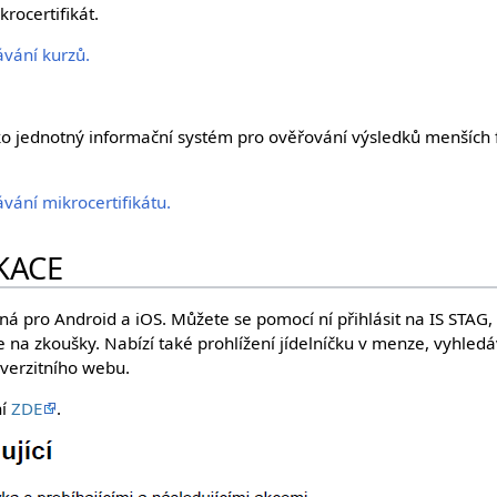
rocertifikát.
vání kurzů.
jako jednotný informační systém pro ověřování výsledků menších
vání mikrocertifikátu.
KACE
á pro Android a iOS. Můžete se pomocí ní přihlásit na IS STAG, p
e na zkoušky. Nabízí také prohlížení jídelníčku v menze, vyhledá
iverzitního webu.
ní
ZDE
.