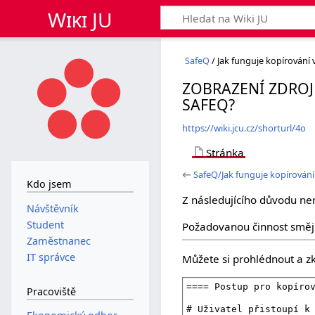
Wiki JU
SafeQ
/ Jak funguje kopírování
ZOBRAZENÍ ZDROJ
SAFEQ?
https://wiki.jcu.cz/shorturl/4o
Stránka
←
SafeQ/Jak funguje kopírován
Kdo jsem
Z následujícího důvodu ne
Návštěvník
Student
Požadovanou činnost smějí
Zaměstnanec
IT správce
Můžete si prohlédnout a zk
Pracoviště