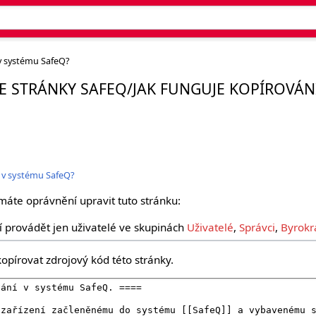
 v systému SafeQ?
E STRÁNKY SAFEQ/JAK FUNGUJE KOPÍROVÁN
í v systému SafeQ?
máte oprávnění upravit tuto stránku:
 provádět jen uživatelé ve skupinách
Uživatelé
,
Správci
,
Byrokr
opírovat zdrojový kód této stránky.