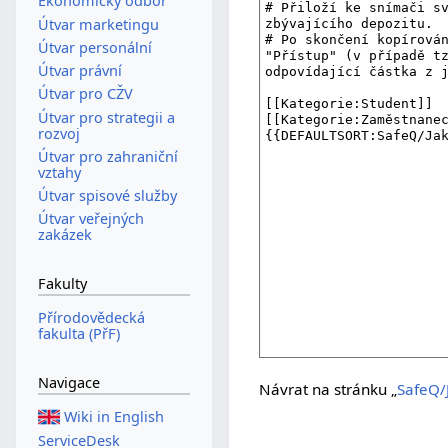
Ekonomický odbor
Útvar marketingu
Útvar personální
Útvar právní
Útvar pro CŽV
Útvar pro strategii a
rozvoj
Útvar pro zahraniční
vztahy
Útvar spisové služby
Útvar veřejných
zakázek
Fakulty
Přírodovědecká
fakulta (PřF)
Navigace
Návrat na stránku „
SafeQ/
Wiki in English
ServiceDesk