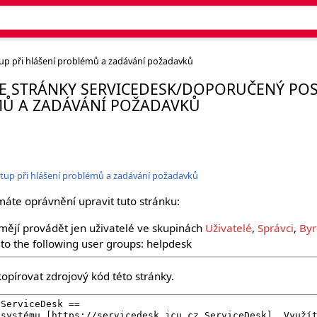
p při hlášení problémů a zadávání požadavků
E STRÁNKY SERVICEDESK/DOPORUČENÝ POS
MŮ A ZADÁVÁNÍ POŽADAVKŮ
up při hlášení problémů a zadávání požadavků
máte oprávnění upravit tuto stránku:
ějí provádět jen uživatelé ve skupinách
Uživatelé
,
Správci
,
Byr
d to the following user groups: helpdesk
opírovat zdrojový kód této stránky.