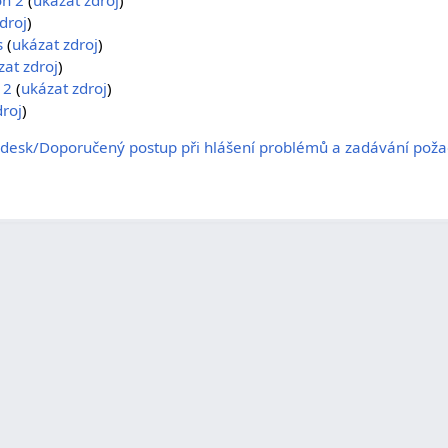
droj
)
s
(
ukázat zdroj
)
zat zdroj
)
 2
(
ukázat zdroj
)
droj
)
edesk/Doporučený postup při hlášení problémů a zadávání pož