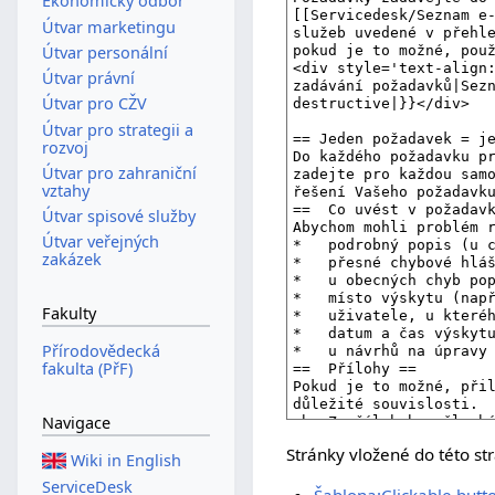
Ekonomický odbor
Útvar marketingu
Útvar personální
Útvar právní
Útvar pro CŽV
Útvar pro strategii a
rozvoj
Útvar pro zahraniční
vztahy
Útvar spisové služby
Útvar veřejných
zakázek
Fakulty
Přírodovědecká
fakulta (PřF)
Navigace
Stránky vložené do této st
Wiki in English
ServiceDesk
Šablona:Clickable butt