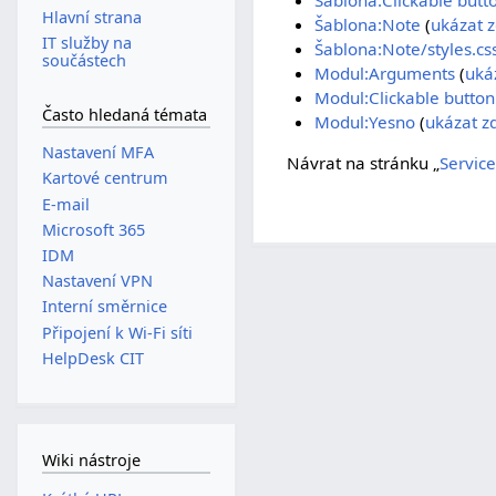
Hlavní strana
Šablona:Note
(
ukázat z
IT služby na
Šablona:Note/styles.cs
součástech
Modul:Arguments
(
uká
Modul:Clickable button
Často hledaná témata
Modul:Yesno
(
ukázat z
Nastavení MFA
Návrat na stránku „
Servic
Kartové centrum
E-mail
Microsoft 365
IDM
Nastavení VPN
Interní směrnice
Připojení k Wi-Fi síti
HelpDesk CIT
Wiki nástroje