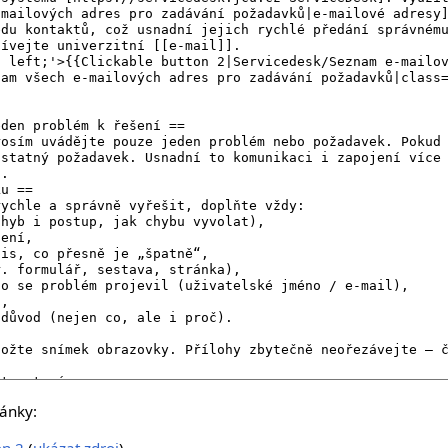
ránky:
on 2
(
ukázat zdroj
)