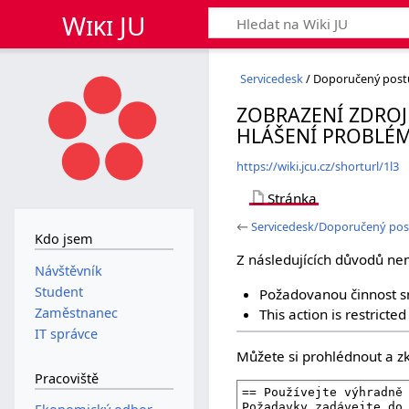
Wiki JU
Servicedesk
/ Doporučený postu
ZOBRAZENÍ ZDROJ
HLÁŠENÍ PROBLÉ
https://wiki.jcu.cz/shorturl/1l3
Stránka
←
Servicedesk/Doporučený post
Kdo jsem
Z následujících důvodů ne
Návštěvník
Student
Požadovanou činnost sm
Zaměstnanec
This action is restricte
IT správce
Můžete si prohlédnout a zk
Pracoviště