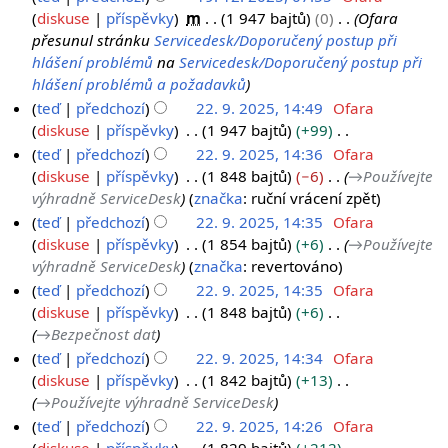
diskuse
příspěvky
m
1 947 bajtů
0
Ofara
přesunul stránku
Servicedesk/Doporučený postup při
hlášení problémů
na
Servicedesk/Doporučený postup při
hlášení problémů a požadavků
teď
předchozí
22. 9. 2025, 14:49
Ofara
2
diskuse
příspěvky
1 947 bajtů
+99
B
2
teď
předchozí
22. 9. 2025, 14:36
Ofara
e
.
diskuse
příspěvky
1 848 bajtů
−6
→
Používejte
z
výhradně ServiceDesk
značka
:
ruční vrácení zpět
9
s
.
teď
předchozí
22. 9. 2025, 14:35
Ofara
h
diskuse
příspěvky
1 854 bajtů
+6
→
Používejte
2
r
výhradně ServiceDesk
značka
:
revertováno
0
n
teď
předchozí
22. 9. 2025, 14:35
Ofara
2
u
diskuse
příspěvky
1 848 bajtů
+6
5
t
→
Bezpečnost dat
í
teď
předchozí
22. 9. 2025, 14:34
Ofara
e
diskuse
příspěvky
1 842 bajtů
+13
d
→
Používejte výhradně ServiceDesk
i
teď
předchozí
22. 9. 2025, 14:26
Ofara
t