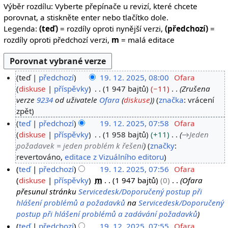
Výběr rozdílu: Vyberte přepínače u revizí, které chcete
porovnat, a stiskněte enter nebo tlačítko dole.
Legenda:
(teď)
= rozdíly oproti nynější verzi,
(předchozí)
=
rozdíly oproti předchozí verzi,
m
= malá editace
teď
předchozí
19. 12. 2025, 08:00
Ofara
1
diskuse
příspěvky
1 947 bajtů
−11
Zrušena
verze
9234
od uživatele
Ofara
(
diskuse
)
značka
:
vrácení
9
zpět
.
teď
předchozí
19. 12. 2025, 07:58
Ofara
1
diskuse
příspěvky
1 958 bajtů
+11
→
Jeden
2
požadavek = jeden problém k řešení
značky
:
.
revertováno
editace z Vizuálního editoru
2
teď
předchozí
19. 12. 2025, 07:56
Ofara
0
diskuse
příspěvky
m
1 947 bajtů
0
Ofara
2
přesunul stránku
Servicedesk/Doporučený postup při
5
hlášení problémů a požadavků
na
Servicedesk/Doporučený
postup při hlášení problémů a zadávání požadavků
teď
předchozí
19. 12. 2025, 07:55
Ofara