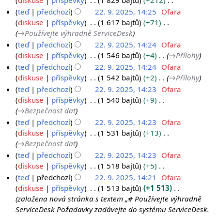
diskuse
příspěvky
1 829 bajtů
+212
a
B
teď
předchozí
22. 9. 2025, 14:25
Ofara
c
e
diskuse
příspěvky
1 617 bajtů
+71
e
z
→
Používejte výhradně ServiceDesk
s
teď
předchozí
22. 9. 2025, 14:24
Ofara
h
diskuse
příspěvky
1 546 bajtů
+4
→
Přílohy
r
teď
předchozí
22. 9. 2025, 14:24
Ofara
n
diskuse
příspěvky
1 542 bajtů
+2
→
Přílohy
u
teď
předchozí
22. 9. 2025, 14:23
Ofara
t
diskuse
příspěvky
1 540 bajtů
+9
í
→
Bezpečnost dat
e
teď
předchozí
22. 9. 2025, 14:23
Ofara
d
diskuse
příspěvky
1 531 bajtů
+13
i
→
Bezpečnost dat
t
teď
předchozí
22. 9. 2025, 14:23
Ofara
a
diskuse
příspěvky
1 518 bajtů
+5
c
B
teď
předchozí
22. 9. 2025, 14:21
Ofara
e
e
diskuse
příspěvky
1 513 bajtů
+1 513
z
založena nová stránka s textem „# Používejte výhradně
s
ServiceDesk Požadavky zadávejte do systému ServiceDesk.