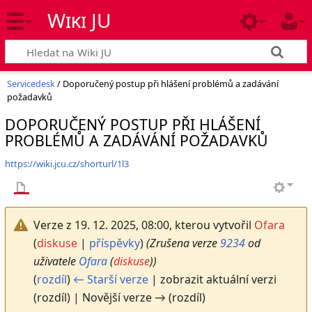
Wiki JU
Servicedesk
/ Doporučený postup při hlášení problémů a zadávání
požadavků
DOPORUČENÝ POSTUP PŘI HLÁŠENÍ
PROBLÉMŮ A ZADÁVÁNÍ POŽADAVKŮ
https://wiki.jcu.cz/shorturl/1l3
Verze z 19. 12. 2025, 08:00, kterou vytvořil
Ofara
(
diskuse
|
příspěvky
)
(Zrušena verze
9234
od
uživatele
Ofara
(
diskuse
))
(
rozdíl
)
← Starší verze
| zobrazit aktuální verzi
(rozdíl) | Novější verze → (rozdíl)