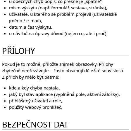
u obecných chyb popis, co přesně je „špatně“,
místo výskytu (např. formulář, sestava, stránka),
uživatele, u kterého se problém projevil (uživatelské
jméno / e-mail),
datum a čas výskytu,
u návrhů na úpravy důvod (nejen co, ale i proč).
PŘÍLOHY
Pokud je to možné, přiložte snímek obrazovky. Přílohy
zbytečně neořezávejte – často obsahují důležité souvislosti.
Z příloh by mělo být patrné:
kde a kdy chyba nastala,
jaký byl stav aplikace (vyplněná pole, aktivní záložky),
přihlášený uživatel a role,
použitý webový prohlížeč.
BEZPEČNOST DAT