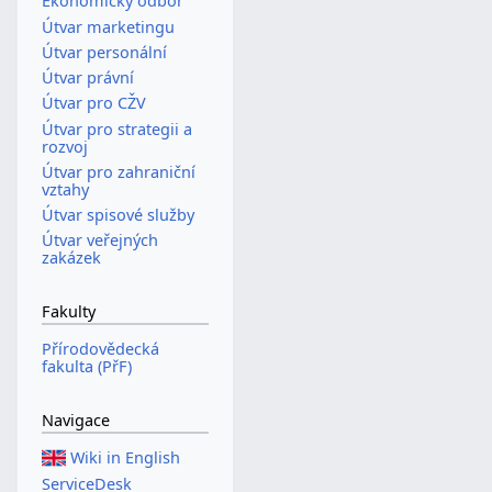
Ekonomický odbor
Útvar marketingu
Útvar personální
Útvar právní
Útvar pro CŽV
Útvar pro strategii a
rozvoj
Útvar pro zahraniční
vztahy
Útvar spisové služby
Útvar veřejných
zakázek
Fakulty
Přírodovědecká
fakulta (PřF)
Navigace
Wiki in English
ServiceDesk