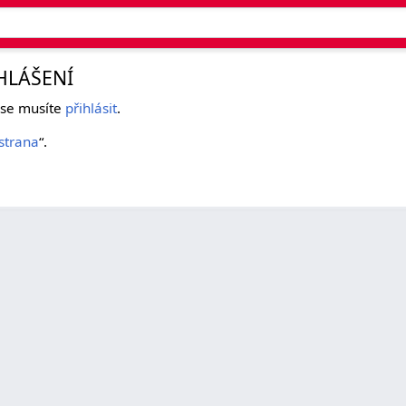
HLÁŠENÍ
k se musíte
přihlásit
.
strana
“.