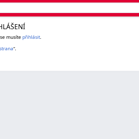
HLÁŠENÍ
k se musíte
přihlásit
.
strana
“.