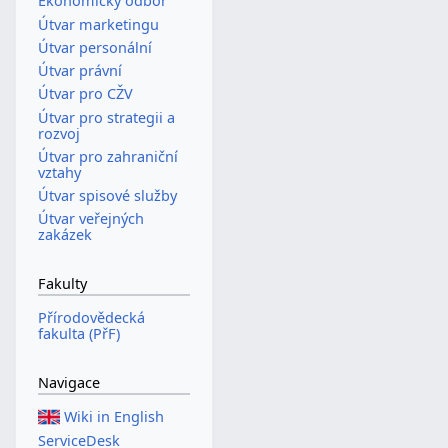
Ekonomický odbor
Útvar marketingu
Útvar personální
Útvar právní
Útvar pro CŽV
Útvar pro strategii a
rozvoj
Útvar pro zahraniční
vztahy
Útvar spisové služby
Útvar veřejných
zakázek
Fakulty
Přírodovědecká
fakulta (PřF)
Navigace
Wiki in English
ServiceDesk