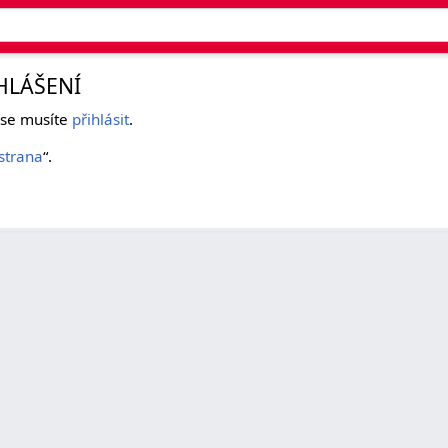
HLÁŠENÍ
k se musíte
přihlásit
.
strana
“.