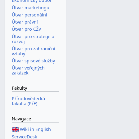
Ekonomický odbor
Útvar marketingu
Útvar personální
Útvar právní
Útvar pro CŽV
Útvar pro strategii a
rozvoj
Útvar pro zahraniční
vztahy
Útvar spisové služby
Útvar veřejných
zakázek
Fakulty
Přírodovědecká
fakulta (PřF)
Navigace
Wiki in English
ServiceDesk