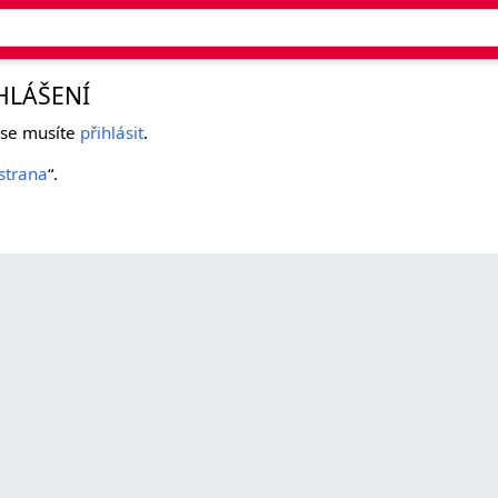
HLÁŠENÍ
k se musíte
přihlásit
.
strana
“.