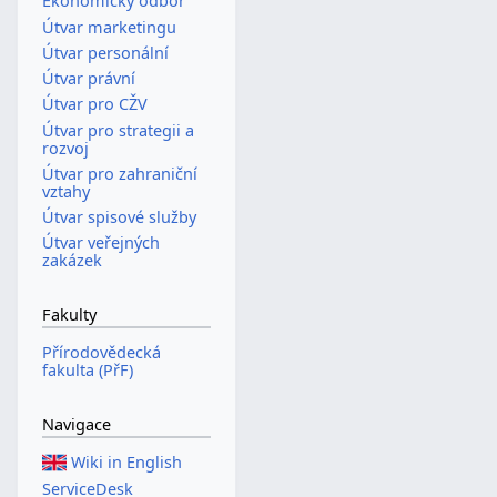
Ekonomický odbor
Útvar marketingu
Útvar personální
Útvar právní
Útvar pro CŽV
Útvar pro strategii a
rozvoj
Útvar pro zahraniční
vztahy
Útvar spisové služby
Útvar veřejných
zakázek
Fakulty
Přírodovědecká
fakulta (PřF)
Navigace
Wiki in English
ServiceDesk